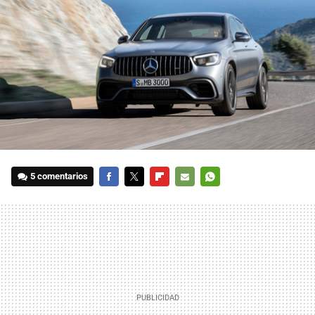
5 comentarios
FACEBOOK
TWITTER
FLIPBOARD
E-
WHATSAPP
MAIL