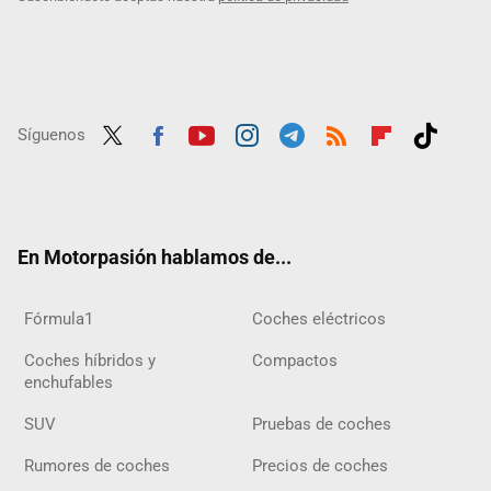
Síguenos
Twit
Fac
Yout
Inst
Tele
RSS
Flip
Tikt
ter
ebo
ube
agra
gra
boar
ok
ok
m
m
d
En Motorpasión hablamos de...
Fórmula1
Coches eléctricos
Coches híbridos y
Compactos
enchufables
SUV
Pruebas de coches
Rumores de coches
Precios de coches