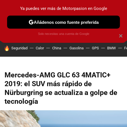
Ya puedes ver más de Motorpasion en Google
PRUEBAS
COCHES ELÉCTRICOS
OBSERVATORIO
F1
Añádenos como fuente preferida
Solo necesitas una cuenta de Google
×
HOY SE HABLA DE
Seguridad
Calor
China
Gasolina
GPS
BMW
F
Mercedes-AMG GLC 63 4MATIC+
2019: el SUV más rápido de
Nürburgring se actualiza a golpe de
tecnología