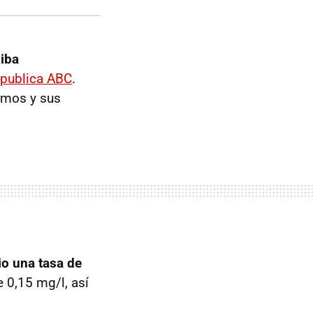
 iba
publica ABC
.
rmos y sus
io una tasa de
 0,15 mg/l, así