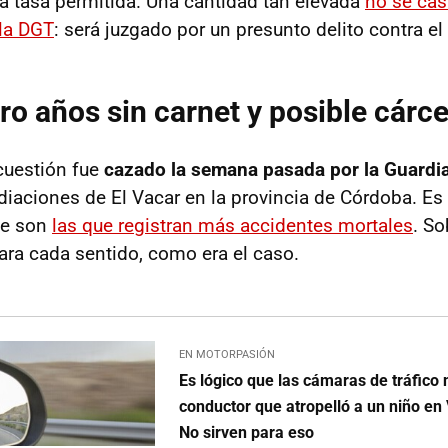
la tasa permitida. Una cantidad tan elevada
no se cas
la DGT
: será juzgado por un presunto delito contra el 
ro años sin carnet y posible cárce
cuestión fue
cazado la semana pasada por la Guardia 
diaciones de El Vacar en la provincia de Córdoba. Es 
ue son
las que registran más accidentes mortales
. So
para cada sentido, como era el caso.
EN MOTORPASIÓN
Es lógico que las cámaras de tráfico 
conductor que atropelló a un niño en 
No sirven para eso