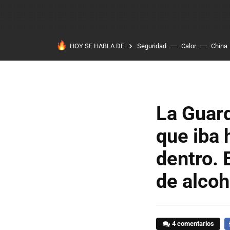
HOY SE HABLA DE
Seguridad
Calor
China
La Guard
que iba
dentro. 
de alco
4 comentarios