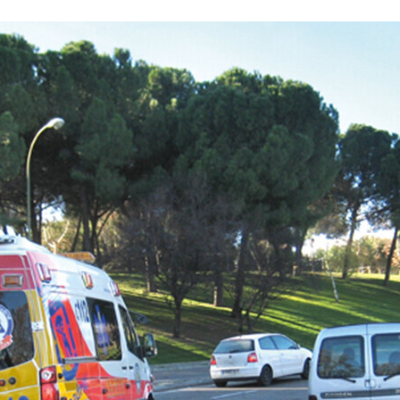
ACEBOOK
TWITTER
FLIPBOARD
E-
MAIL