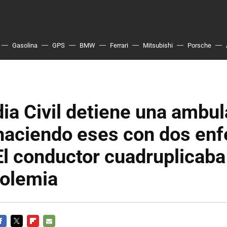
Gasolina
GPS
BMW
Ferrari
Mitsubishi
Porsche
ia Civil detiene una ambul
 haciendo eses con dos en
El conductor cuadruplicaba 
holemia