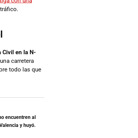
tiga con una
tráfico.
l
Civil en la N-
una carretera
bre todo las que
no encuentren al
Valencia y huyó.