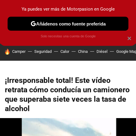
Ya puedes ver más de Motorpasion en Google
PRUEBAS
COCHES ELÉCTRICOS
OBSERVATORIO
F1
Añádenos como fuente preferida
Solo necesitas una cuenta de Google
×
HOY SE HABLA DE
Camper
Seguridad
Calor
China
Diésel
Google Ma
¡Irresponsable total! Este vídeo
retrata cómo conducía un camionero
que superaba siete veces la tasa de
alcohol