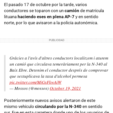
El pasado 17 de octubre por la tarde, varios
conductores se toparon con un
camión
de matrícula
lituana
haciendo eses en plena AP-7
y en sentido
norte, por lo que avisaron a la policía autonómica.
Gràcies a l'avís d'altres conductors localitzem i aturem
un camió que circulava temeràriament per la N-340 al
Baix Ebre. Detenim el conductor després de comprovar
que sextuplicava la taxa d'alcohol permesa
pic.twitter.com/MiGsFkwAiW
— Mossos (@mossos)
October 19, 2021
Posteriormente nuevos avisos alertaron de este
mismo vehículo
circulando por la N-340
en sentido
sur. Fue en esta carretera donde uno de los usuarios de