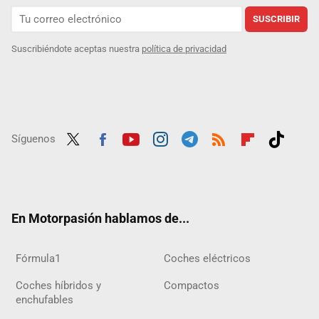
SUSCRIBIR
Suscribiéndote aceptas nuestra
política de privacidad
Síguenos
Twit
Fac
Yout
Inst
Tele
RSS
Flip
Tikt
ter
ebo
ube
agra
gra
boar
ok
ok
m
m
d
En Motorpasión hablamos de...
Fórmula1
Coches eléctricos
Coches híbridos y
Compactos
enchufables