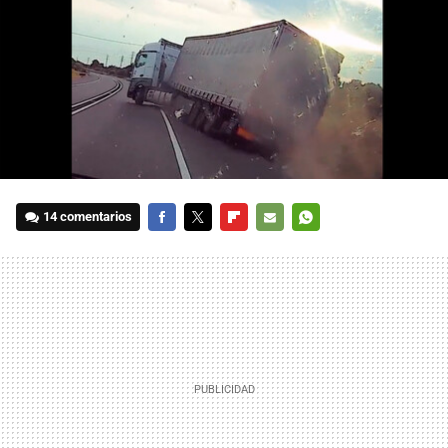
14 comentarios
FACEBOOK
TWITTER
FLIPBOARD
E-
WHATSAPP
MAIL