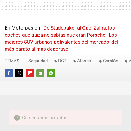
En Motorpasión |
De Studebaker al Opel Zafira, los
coches que quizá no sabías que eran Porsche
|
Los
mejores SUV urbanos polivalentes del mercado, del
más barato al más deportivo
TEMAS
Seguridad
DGT
Alcohol
Camión
A
FACEBOOK
TWITTER
FLIPBOARD
E-
WHATSAPP
MAIL
Comentarios cerrados