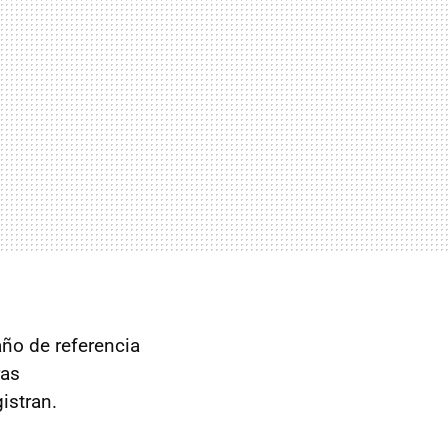
ño de referencia
ras
istran.