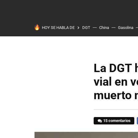
HOY SE HABLA DE
DGT
China
Gasolina
La DGT h
vial en 
muerto 
15 comentarios