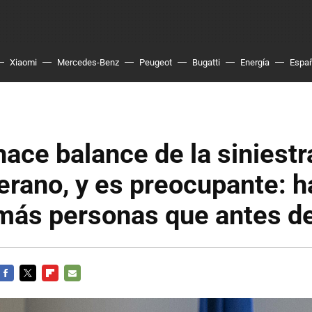
Xiaomi
Mercedes-Benz
Peugeot
Bugatti
Energía
Espa
ace balance de la siniestr
verano, y es preocupante: 
más personas que antes de
FACEBOOK
TWITTER
FLIPBOARD
E-
MAIL