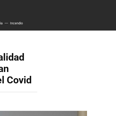
ña
Incendio
alidad
han
l Covid