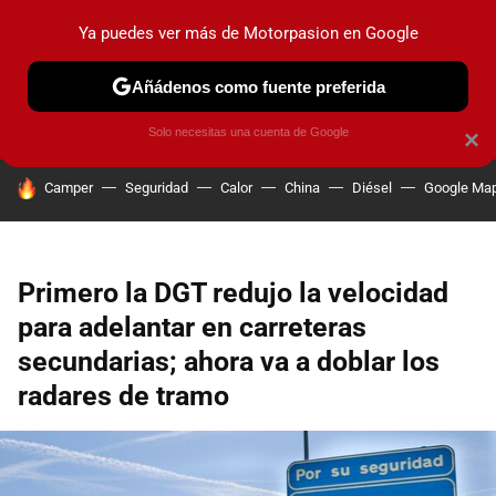
Ya puedes ver más de Motorpasion en Google
PRUEBAS
COCHES ELÉCTRICOS
OBSERVATORIO
F1
Añádenos como fuente preferida
Solo necesitas una cuenta de Google
×
HOY SE HABLA DE
Camper
Seguridad
Calor
China
Diésel
Google Ma
Primero la DGT redujo la velocidad
para adelantar en carreteras
secundarias; ahora va a doblar los
radares de tramo