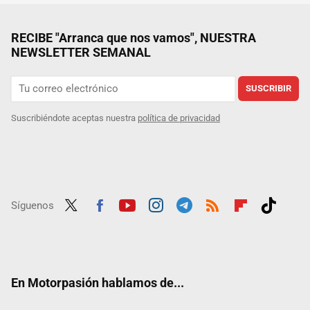
RECIBE "Arranca que nos vamos", NUESTRA
NEWSLETTER SEMANAL
SUSCRIBIR
Suscribiéndote aceptas nuestra
política de privacidad
Síguenos
Twit
Fac
Yout
Inst
Tele
RSS
Flip
Tikt
ter
ebo
ube
agra
gra
boar
ok
ok
m
m
d
En Motorpasión hablamos de...