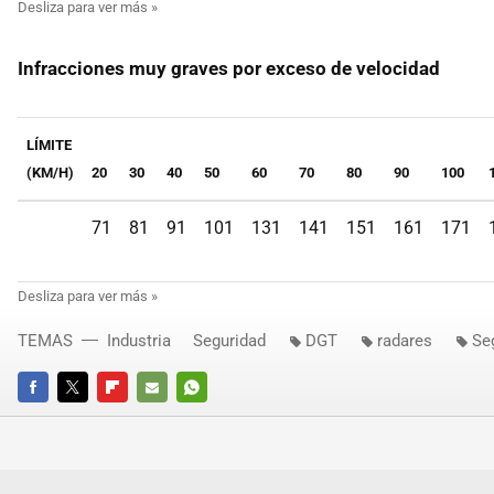
Infracciones muy graves por exceso de velocidad
LÍMITE
(KM/H)
20
30
40
50
60
70
80
90
100
71
81
91
101
131
141
151
161
171
TEMAS
Industria
Seguridad
DGT
radares
Seg
FACEBOOK
TWITTER
FLIPBOARD
E-
WHATSAPP
MAIL