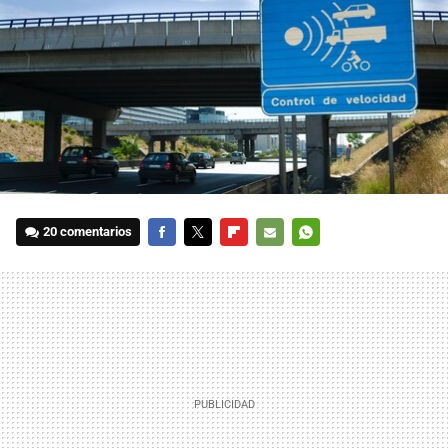
20 comentarios
FACEBOOK
TWITTER
FLIPBOARD
E-
WHATSAPP
MAIL