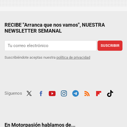
RECIBE "Arranca que nos vamos", NUESTRA
NEWSLETTER SEMANAL
SUSCRIBIR
Suscribiéndote aceptas nuestra
política de privacidad
Síguenos
Twit
Fac
Yout
Inst
Tele
RSS
Flip
Tikt
ter
ebo
ube
agra
gra
boar
ok
ok
m
m
d
En Motorpasión hablamos de...