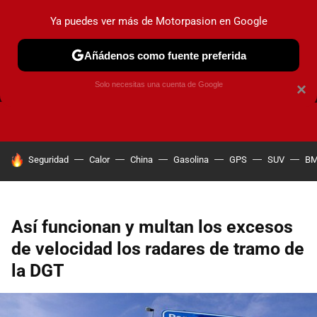
Ya puedes ver más de Motorpasion en Google
Añádenos como fuente preferida
FRENOS
CAMBIO DE ACEITE
AIRE ACONDICIONADO
Solo necesitas una cuenta de Google
×
HOY SE HABLA DE
Seguridad
Calor
China
Gasolina
GPS
SUV
B
Así funcionan y multan los excesos
de velocidad los radares de tramo de
la DGT