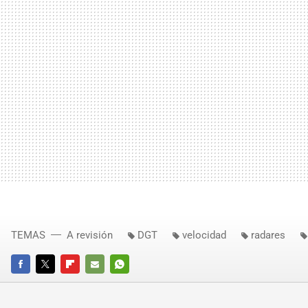
TEMAS
A revisión
DGT
velocidad
radares
FACEBOOK
TWITTER
FLIPBOARD
E-
WHATSAPP
MAIL