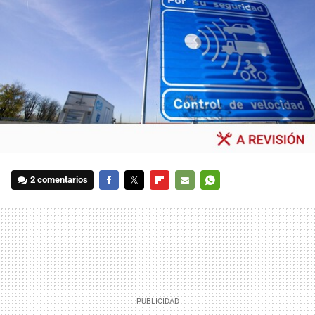
2 comentarios
FACEBOOK
TWITTER
FLIPBOARD
E-
WHATSAPP
MAIL