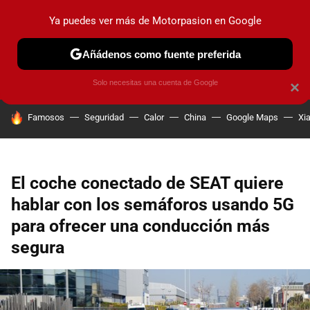
Ya puedes ver más de Motorpasion en Google
PRUEBAS
COCHES ELÉCTRICOS
OBSERVATORIO
F1
Añádenos como fuente preferida
Solo necesitas una cuenta de Google
×
HOY SE HABLA DE
Famosos
Seguridad
Calor
China
Google Maps
Xi
El coche conectado de SEAT quiere
hablar con los semáforos usando 5G
para ofrecer una conducción más
segura