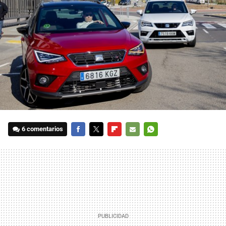
6 comentarios
FACEBOOK
TWITTER
FLIPBOARD
E-
WHATSAPP
MAIL