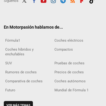
Síguenos
Twit
Fac
Yout
Inst
Tele
RSS
Flip
Tikt
ter
ebo
ube
agra
gra
boar
ok
ok
m
m
d
En Motorpasión hablamos de...
Fórmula1
Coches eléctricos
Coches híbridos y
Compactos
enchufables
SUV
Pruebas de coches
Rumores de coches
Precios de coches
Comparativa de coches
Coches autónomos
Futuro
Mundial de Fórmula 1
VER MÁS TEMAS