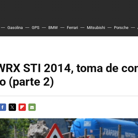
Gasolina
GPS
BMW
Ferrari
Mitsubishi
Porsche
WRX STI 2014, toma de co
o (parte 2)
FACEBOOK
TWITTER
FLIPBOARD
E-
MAIL