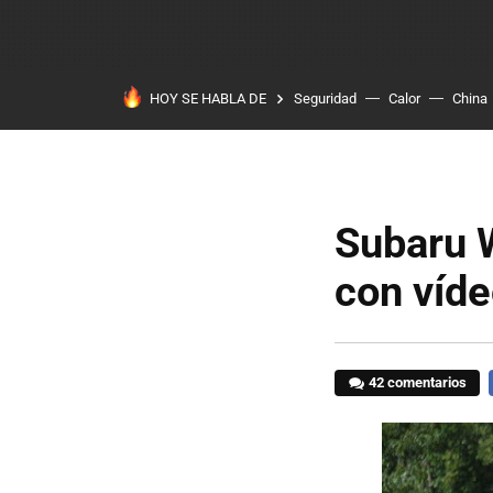
HOY SE HABLA DE
Seguridad
Calor
China
Subaru 
con víde
42 comentarios