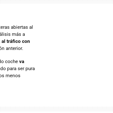
eras abiertas al
álisis más a
 al tráfico con
ón anterior.
ado coche
va
ado para ser pura
anos menos