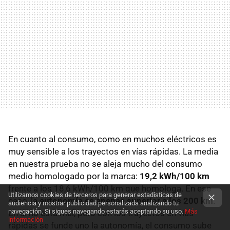
En cuanto al consumo, como en muchos eléctricos es
muy sensible a los trayectos en vías rápidas. La media
en nuestra prueba no se aleja mucho del consumo
medio homologado por la marca:
19,2 kWh/100 km
frente a los 18,6 kWh/100 km que homologa. En ese
Utilizamos cookies de terceros para generar estadísticas de
caso, la
autonomía es apenas superior a los 200 km
.
audiencia y mostrar publicidad personalizada analizando tu
navegación. Si sigues navegando estarás aceptando su uso.
Más
En sí no está mal, pero con los trayectos en vías
información
rápidas se funde uno la autonomía, el consumo sube