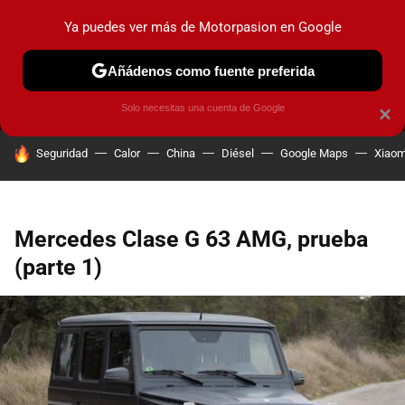
Ya puedes ver más de Motorpasion en Google
MENÚ
NUEVO
Añádenos como fuente preferida
PRUEBAS
COCHES ELÉCTRICOS
OBSERVATORIO
F1
Solo necesitas una cuenta de Google
×
HOY SE HABLA DE
Seguridad
Calor
China
Diésel
Google Maps
Xiaom
Mercedes Clase G 63 AMG, prueba
(parte 1)