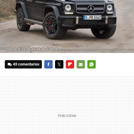
43 comentarios
FACEBOOK
TWITTER
FLIPBOARD
E-
WHATSAPP
MAIL