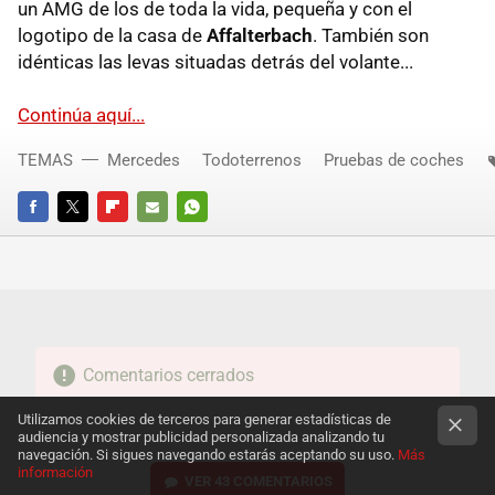
un AMG de los de toda la vida, pequeña y con el
logotipo de la casa de
Affalterbach
. También son
idénticas las levas situadas detrás del volante...
Continúa aquí...
TEMAS
Mercedes
Todoterrenos
Pruebas de coches
FACEBOOK
TWITTER
FLIPBOARD
E-
WHATSAPP
MAIL
Comentarios cerrados
Utilizamos cookies de terceros para generar estadísticas de
audiencia y mostrar publicidad personalizada analizando tu
navegación. Si sigues navegando estarás aceptando su uso.
Más
información
VER
43 COMENTARIOS