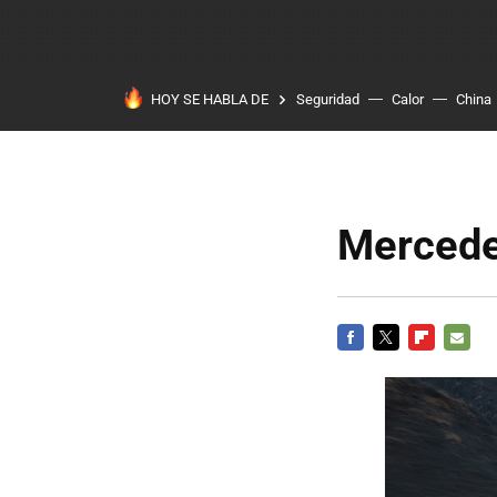
HOY SE HABLA DE
Seguridad
Calor
China
Mercede
FACEBOOK
TWITTER
FLIPBOARD
E-
MAIL