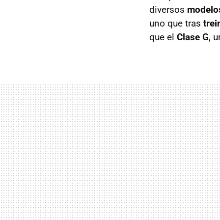
diversos
modelos
uno que tras
trei
que el
Clase G
, 