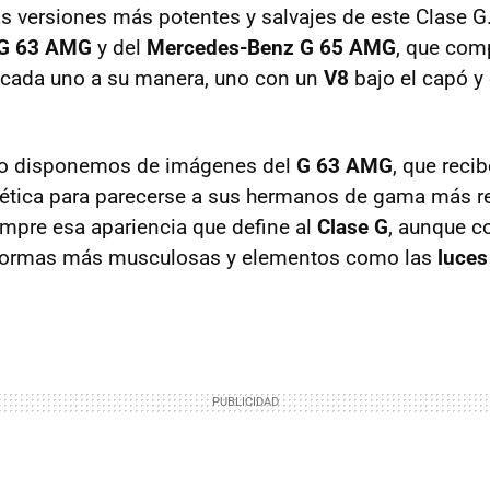
las versiones más potentes y salvajes de este Clase 
G 63
AMG
y del
Mercedes-Benz G 65
AMG
, que com
 cada uno a su manera, uno con un
V8
bajo el capó y 
o disponemos de imágenes del
G 63
AMG
, que reci
tética para parecerse a sus hermanos de gama más re
mpre esa apariencia que define al
Clase G
, aunque c
formas más musculosas y elementos como las
luce