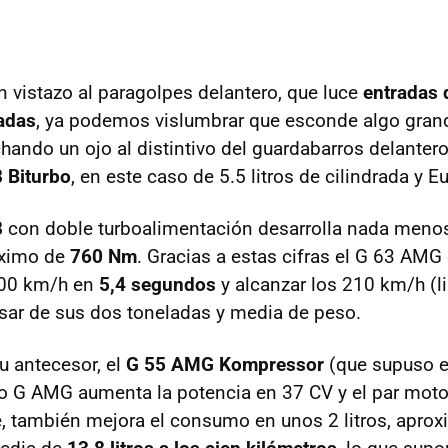
n vistazo al paragolpes delantero, que luce
entradas 
adas
, ya podemos vislumbrar que esconde algo gran
chando un ojo al distintivo del guardabarros delante
 Biturbo
, en este caso de 5.5 litros de cilindrada y E
8
con doble turboalimentación desarrolla nada meno
áximo de
760 Nm
. Gracias a estas cifras el G 63
AMG
100 km/h en
5,4 segundos
y alcanzar los 210 km/h (l
esar de sus dos toneladas y media de peso.
u antecesor, el
G 55
AMG
Kompressor
(que supuso e
vo G
AMG
aumenta la potencia en 37 CV y el par mot
, también mejora el consumo en unos 2 litros, apro