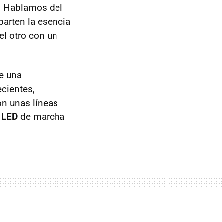
G. Hablamos del
parten la esencia
el otro con un
be una
cientes,
on unas líneas
s
LED
de marcha