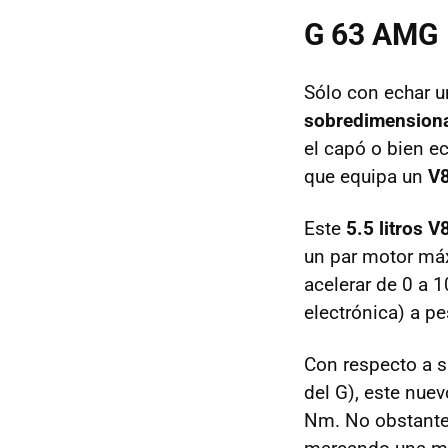
G 63
AMG
Sólo con echar u
sobredimension
el capó o bien e
que equipa un
V8
Este
5.5 litros V
un par motor m
acelerar de 0 a 
electrónica) a p
Con respecto a s
del G), este nue
Nm. No obstante