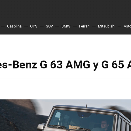
Gasolina
GPS
SUV
BMW
Ferrari
Mitsubishi
Asto
s-Benz G 63 AMG y G 65