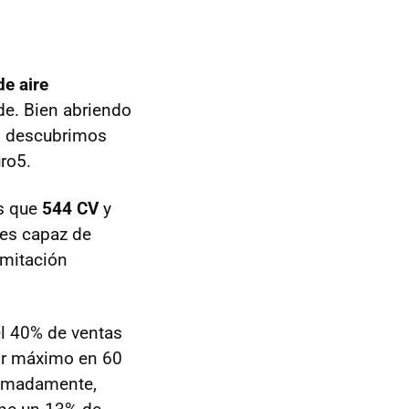
de aire
de. Bien abriendo
ro descubrimos
uro5.
s que
544 CV
y
es capaz de
imitación
l 40% de ventas
or máximo en 60
ximadamente,