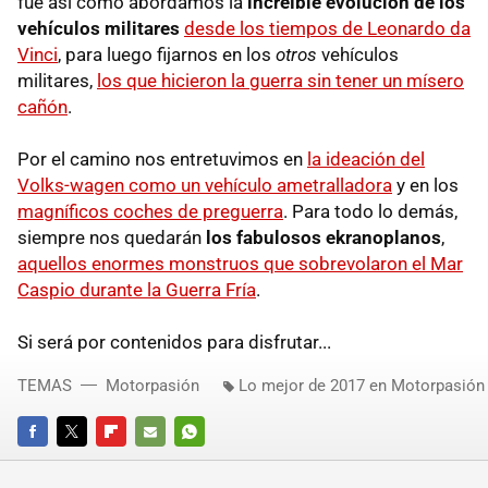
fue así como abordamos la
increíble evolución de los
vehículos militares
desde los tiempos de Leonardo da
Vinci
, para luego fijarnos en los
otros
vehículos
militares,
los que hicieron la guerra sin tener un mísero
cañón
.
Por el camino nos entretuvimos en
la ideación del
Volks-wagen como un vehículo ametralladora
y en los
magníficos coches de preguerra
. Para todo lo demás,
siempre nos quedarán
los fabulosos ekranoplanos
,
aquellos enormes monstruos que sobrevolaron el Mar
Caspio durante la Guerra Fría
.
Si será por contenidos para disfrutar...
TEMAS
Motorpasión
Lo mejor de 2017 en Motorpasión
FACEBOOK
TWITTER
FLIPBOARD
E-
WHATSAPP