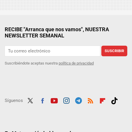
RECIBE "Arranca que nos vamos", NUESTRA
NEWSLETTER SEMANAL
SUSCRIBIR
Suscribiéndote aceptas nuestra
política de privacidad
Síguenos
Twit
Fac
Yout
Inst
Tele
RSS
Flip
Tikt
ter
ebo
ube
agra
gra
boar
ok
ok
m
m
d