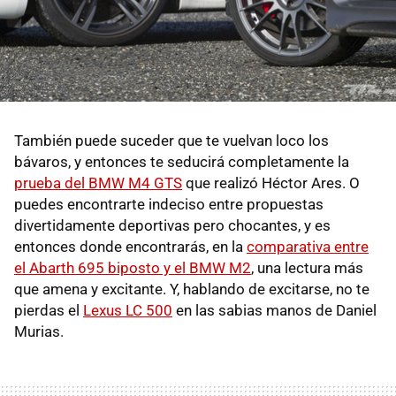
También puede suceder que te vuelvan loco los
bávaros, y entonces te seducirá completamente la
prueba del BMW M4 GTS
que realizó Héctor Ares. O
puedes encontrarte indeciso entre propuestas
divertidamente deportivas pero chocantes, y es
entonces donde encontrarás, en la
comparativa entre
el Abarth 695 biposto y el BMW M2
, una lectura más
que amena y excitante. Y, hablando de excitarse, no te
pierdas el
Lexus LC 500
en las sabias manos de Daniel
Murias.