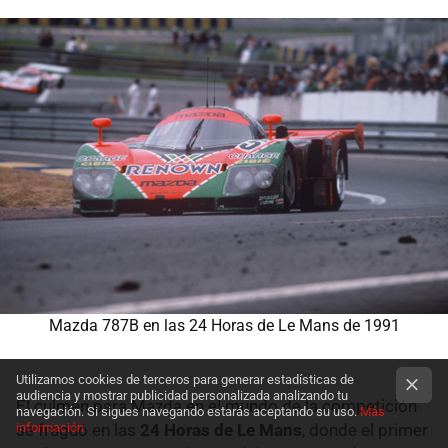
Mazda 787B en las 24 Horas de Le Mans de 1991
Utilizamos cookies de terceros para generar estadísticas de
audiencia y mostrar publicidad personalizada analizando tu
El culmen para Mazda en el mundo de la competición
navegación. Si sigues navegando estarás aceptando su uso.
Más
información
se fraguó en las
24 Horas de Le Mans
, donde el primer