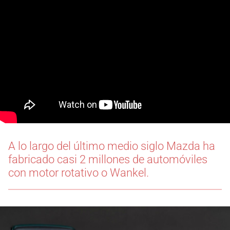
A lo largo del último medio siglo Mazda ha
fabricado casi 2 millones de automóviles
con motor rotativo o Wankel.