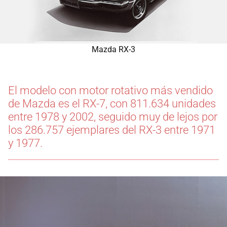
Mazda RX-3
El modelo con motor rotativo más vendido
de Mazda es el RX-7, con 811.634 unidades
entre 1978 y 2002, seguido muy de lejos por
los 286.757 ejemplares del RX-3 entre 1971
y 1977.