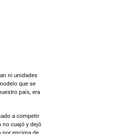
dan ni unidades
 modelo que se
uestro país, era
inado a competir
 no cuajó y dejó
o por encima de