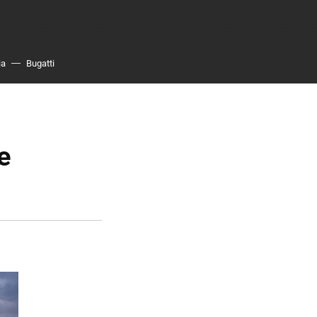
ia
Bugatti
e