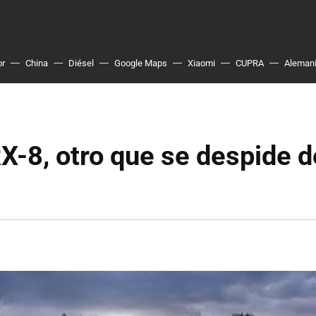
or
China
Diésel
Google Maps
Xiaomi
CUPRA
Aleman
-8, otro que se despide d