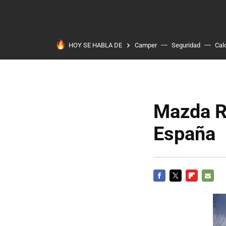
HOY SE HABLA DE
Camper
Seguridad
Cal
Mazda RX
España
FACEBOOK
TWITTER
FLIPBOARD
E-
MAIL