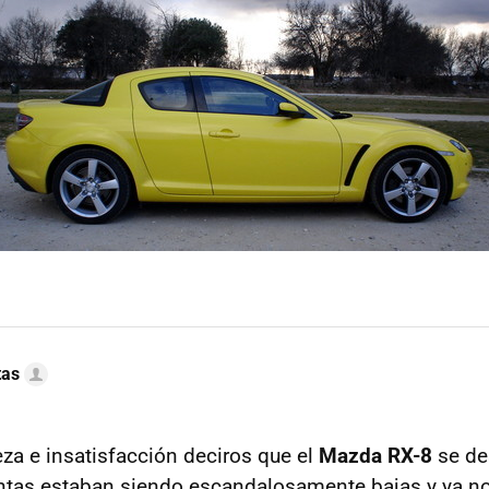
tas
eza e insatisfacción deciros que el
Mazda RX-8
se de
ntas estaban siendo escandalosamente bajas y ya no