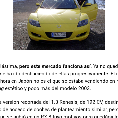
 lástima,
pero este mercado funciona así
. Ya no que
se ha ido deshaciendo de ellas progresivamente. El
hora en Japón no es el que se estaba vendiendo en n
ng
estético y poco más del modelo 2003.
a versión recortada del 1.3 Renesis, de 192 CV, dest
s de acceso de coches de planteamiento similar, pero
que se subió en un RX-8 tuvo motivos para quedársel