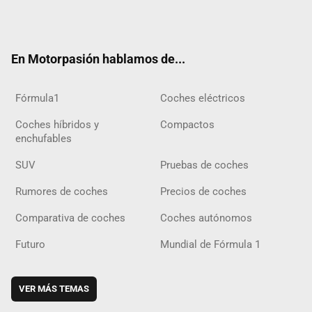
Twit
Fac
Yout
Inst
Tele
RSS
Flip
Tikt
ter
ebo
ube
agra
gra
boar
ok
ok
m
m
d
En Motorpasión hablamos de...
Fórmula1
Coches eléctricos
Coches híbridos y
Compactos
enchufables
SUV
Pruebas de coches
Rumores de coches
Precios de coches
Comparativa de coches
Coches autónomos
Futuro
Mundial de Fórmula 1
VER MÁS TEMAS