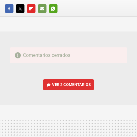
FACEBOOK
TWITTER
FLIPBOARD
E-
WHATSAPP
MAIL
Comentarios cerrados
VER
2 COMENTARIOS