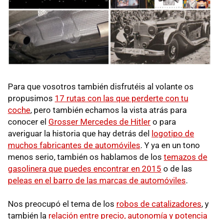
Para que vosotros también disfrutéis al volante os
propusimos
17 rutas con las que perderte con tu
coche
, pero también echamos la vista atrás para
conocer el
Grosser Mercedes de Hitler
o para
averiguar la historia que hay detrás del
logotipo de
muchos fabricantes de automóviles
. Y ya en un tono
menos serio, también os hablamos de los
temazos de
gasolinera que puedes encontrar en 2015
o de las
peleas en el barro de las marcas de automóviles
.
Nos preocupó el tema de los
robos de catalizadores
, y
también la
relación entre precio, autonomía y potencia