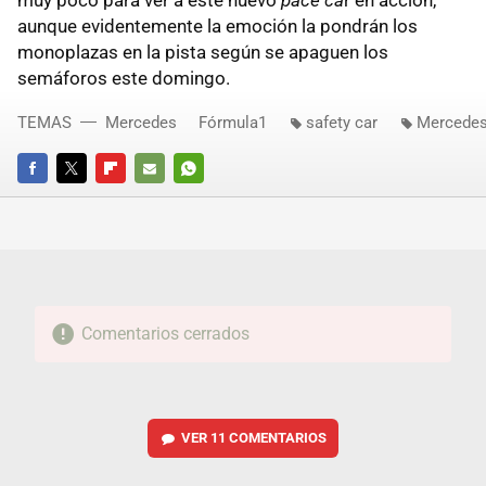
muy poco para ver a este nuevo
pace ca
r en acción,
aunque evidentemente la emoción la pondrán los
monoplazas en la pista según se apaguen los
semáforos este domingo.
TEMAS
Mercedes
Fórmula1
safety car
Mercede
FACEBOOK
TWITTER
FLIPBOARD
E-
WHATSAPP
MAIL
Comentarios cerrados
VER
11 COMENTARIOS