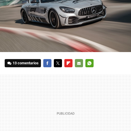
13 comentarios
FACEBOOK
TWITTER
FLIPBOARD
E-
WHATSAPP
MAIL