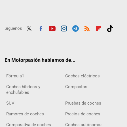
Síguenos
Twit
Fac
Yout
Inst
Tele
RSS
Flip
Tikt
ter
ebo
ube
agra
gra
boar
ok
ok
m
m
d
En Motorpasión hablamos de...
Fórmula1
Coches eléctricos
Coches híbridos y
Compactos
enchufables
SUV
Pruebas de coches
Rumores de coches
Precios de coches
Comparativa de coches
Coches autónomos