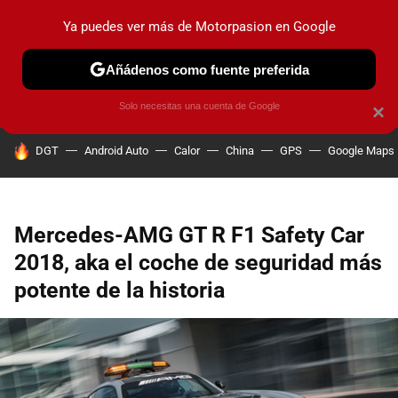
Ya puedes ver más de Motorpasion en Google
PRUEBAS
COCHES ELÉCTRICOS
OBSERVATORIO
F1
Añádenos como fuente preferida
Solo necesitas una cuenta de Google
×
HOY SE HABLA DE
DGT
Android Auto
Calor
China
GPS
Google Maps
Mercedes-AMG GT R F1 Safety Car
2018, aka el coche de seguridad más
potente de la historia