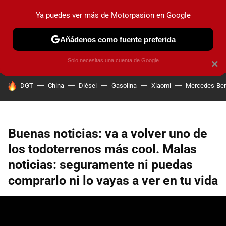
Ya puedes ver más de Motorpasion en Google
PRUEBAS
COCHES ELÉCTRICOS
OBSERVATORIO
F1
Añádenos como fuente preferida
Solo necesitas una cuenta de Google
×
HOY SE HABLA DE
DGT
China
Diésel
Gasolina
Xiaomi
Mercedes-Be
Buenas noticias: va a volver uno de
los todoterrenos más cool. Malas
noticias: seguramente ni puedas
comprarlo ni lo vayas a ver en tu vida