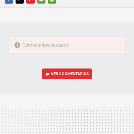
FACEBOOK
TWITTER
FLIPBOARD
E-
WHATSAPP
MAIL
Comentarios cerrados
VER
2 COMENTARIOS