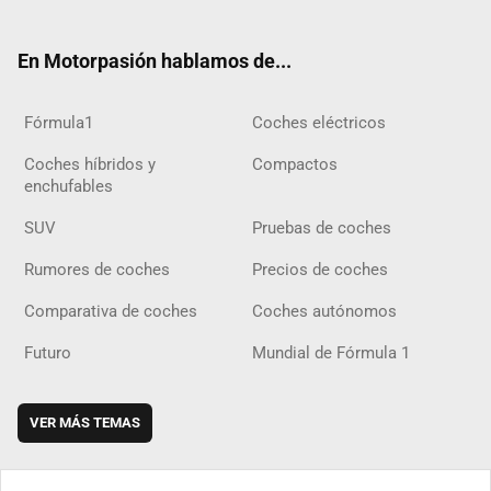
ter
ebo
ube
agra
gra
boar
ok
ok
m
m
d
En Motorpasión hablamos de...
Fórmula1
Coches eléctricos
Coches híbridos y
Compactos
enchufables
SUV
Pruebas de coches
Rumores de coches
Precios de coches
Comparativa de coches
Coches autónomos
Futuro
Mundial de Fórmula 1
VER MÁS TEMAS