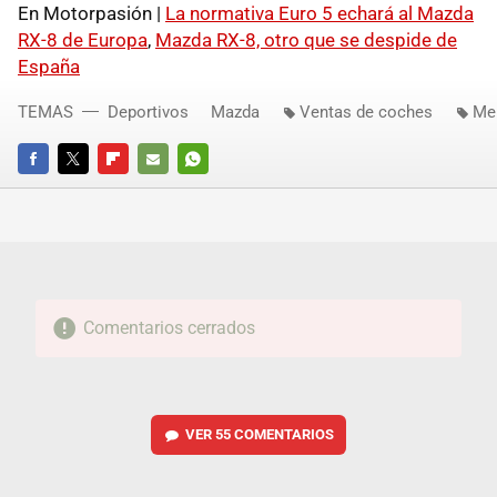
En Motorpasión |
La normativa Euro 5 echará al Mazda
RX-8 de Europa
,
Mazda RX-8, otro que se despide de
España
TEMAS
Deportivos
Mazda
Ventas de coches
Me
FACEBOOK
TWITTER
FLIPBOARD
E-
WHATSAPP
MAIL
Comentarios cerrados
VER
55 COMENTARIOS