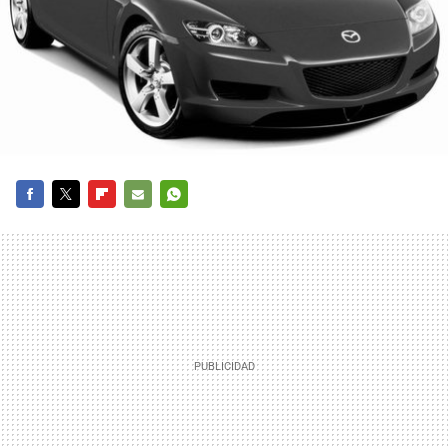
FACEBOOK
TWITTER
FLIPBOARD
E-
WHATSAPP
MAIL