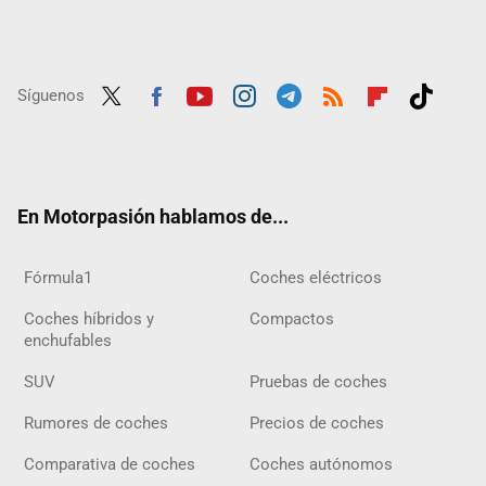
Síguenos
Twit
Fac
Yout
Inst
Tele
RSS
Flip
Tikt
ter
ebo
ube
agra
gra
boar
ok
ok
m
m
d
En Motorpasión hablamos de...
Fórmula1
Coches eléctricos
Coches híbridos y
Compactos
enchufables
SUV
Pruebas de coches
Rumores de coches
Precios de coches
Comparativa de coches
Coches autónomos