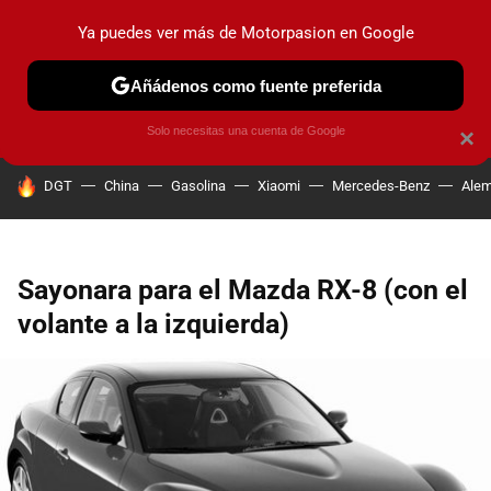
Ya puedes ver más de Motorpasion en Google
PRUEBAS
COCHES ELÉCTRICOS
OBSERVATORIO
F1
Añádenos como fuente preferida
Solo necesitas una cuenta de Google
×
HOY SE HABLA DE
DGT
China
Gasolina
Xiaomi
Mercedes-Benz
Alem
Sayonara para el Mazda RX-8 (con el
volante a la izquierda)