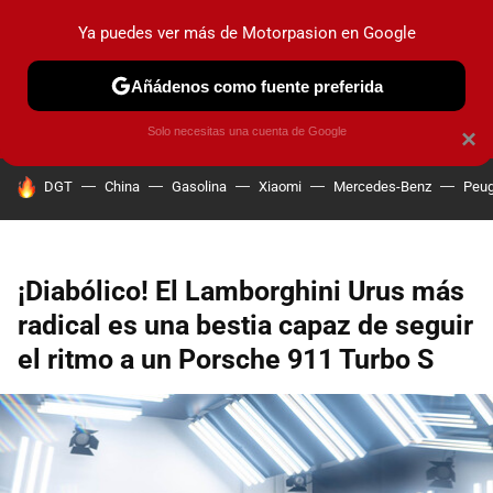
Ya puedes ver más de Motorpasion en Google
PRUEBAS
COCHES ELÉCTRICOS
OBSERVATORIO
F1
Añádenos como fuente preferida
Solo necesitas una cuenta de Google
×
HOY SE HABLA DE
DGT
China
Gasolina
Xiaomi
Mercedes-Benz
Peug
¡Diabólico! El Lamborghini Urus más
radical es una bestia capaz de seguir
el ritmo a un Porsche 911 Turbo S