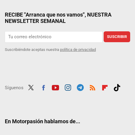
RECIBE "Arranca que nos vamos", NUESTRA
NEWSLETTER SEMANAL
SUSCRIBIR
Suscribiéndote aceptas nuestra
política de privacidad
Síguenos
Twit
Fac
Yout
Inst
Tele
RSS
Flip
Tikt
ter
ebo
ube
agra
gra
boar
ok
ok
m
m
d
En Motorpasión hablamos de...