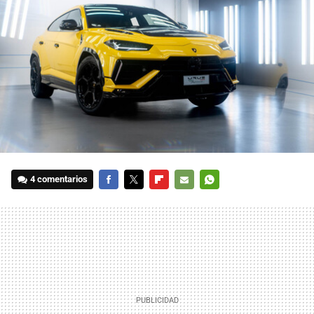
4 comentarios
FACEBOOK
TWITTER
FLIPBOARD
E-
WHATSAPP
MAIL