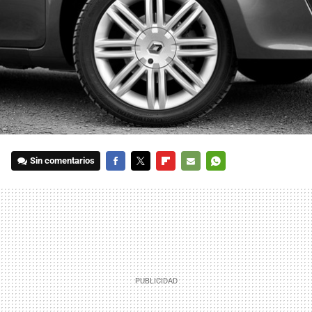
Sin comentarios
FACEBOOK
TWITTER
FLIPBOARD
E-
WHATSAPP
MAIL