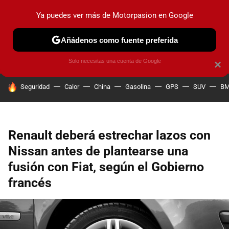
Ya puedes ver más de Motorpasion en Google
PRUEBAS
COCHES ELÉCTRICOS
OBSERVATORIO
F1
Añádenos como fuente preferida
Solo necesitas una cuenta de Google
×
HOY SE HABLA DE
Seguridad
Calor
China
Gasolina
GPS
SUV
B
Renault deberá estrechar lazos con
Nissan antes de plantearse una
fusión con Fiat, según el Gobierno
francés