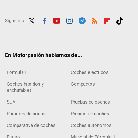
Síguenos
Twit
Fac
Yout
Inst
Tele
RSS
Flip
Tikt
ter
ebo
ube
agra
gra
boar
ok
ok
m
m
d
En Motorpasión hablamos de...
Fórmula1
Coches eléctricos
Coches híbridos y
Compactos
enchufables
SUV
Pruebas de coches
Rumores de coches
Precios de coches
Comparativa de coches
Coches autónomos
Futuro
Mundial de Fórmula 1