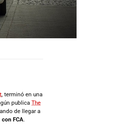
t
, terminó en una
egún publica
The
tando de llegar a
n con FCA
.