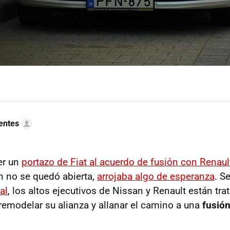
uentes
er un
portazo de Fiat al acuerdo de fusión con Renaul
en no se quedó abierta,
arrojaba algo de esperanza
. S
al
, los altos ejecutivos de Nissan y Renault están tra
remodelar su alianza y allanar el camino a una
fusió