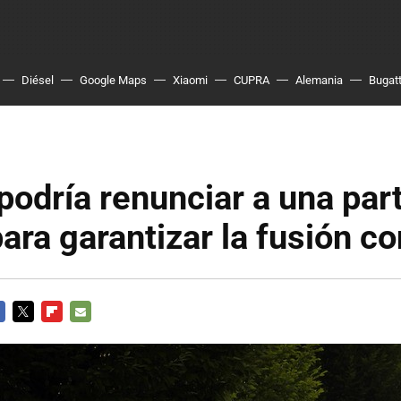
Diésel
Google Maps
Xiaomi
CUPRA
Alemania
Bugatt
podría renunciar a una par
ara garantizar la fusión co
CEBOOK
TWITTER
FLIPBOARD
E-
MAIL