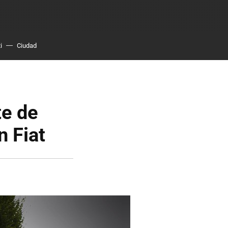
i
Ciudad
te de
n Fiat