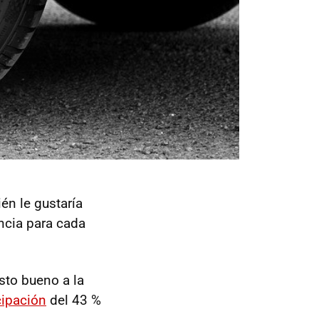
én le gustaría
encia para cada
sto bueno a la
cipación
del 43 %