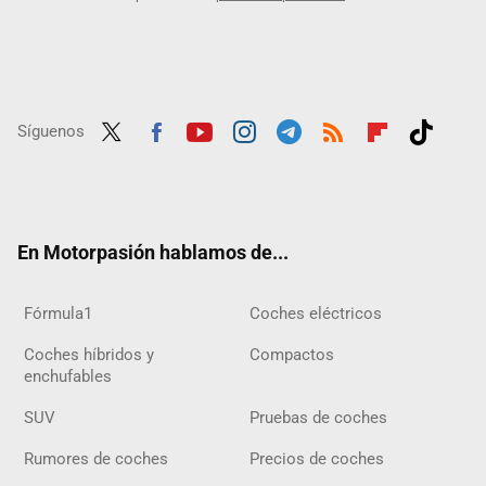
Síguenos
Twit
Fac
Yout
Inst
Tele
RSS
Flip
Tikt
ter
ebo
ube
agra
gra
boar
ok
ok
m
m
d
En Motorpasión hablamos de...
Fórmula1
Coches eléctricos
Coches híbridos y
Compactos
enchufables
SUV
Pruebas de coches
Rumores de coches
Precios de coches