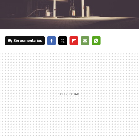
Sin comentarios
FACEBOOK
TWITTER
FLIPBOARD
E-
WHATSAPP
MAIL