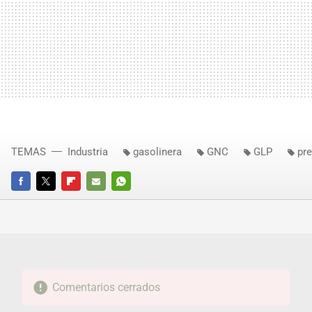
TEMAS
Industria
gasolinera
GNC
GLP
pr
FACEBOOK
TWITTER
FLIPBOARD
E-
WHATSAPP
MAIL
Comentarios cerrados