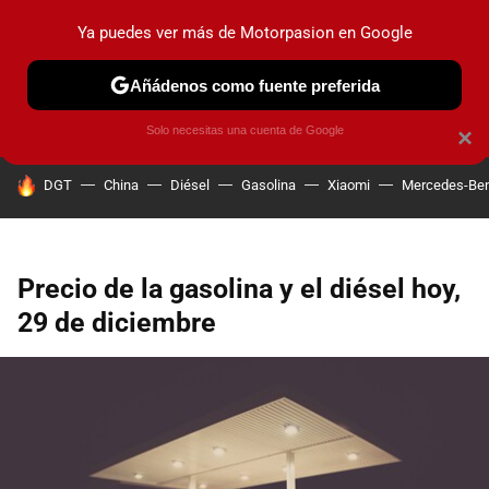
Ya puedes ver más de Motorpasion en Google
PRUEBAS
COCHES ELÉCTRICOS
OBSERVATORIO
F1
Añádenos como fuente preferida
Solo necesitas una cuenta de Google
×
HOY SE HABLA DE
DGT
China
Diésel
Gasolina
Xiaomi
Mercedes-Be
Precio de la gasolina y el diésel hoy,
29 de diciembre