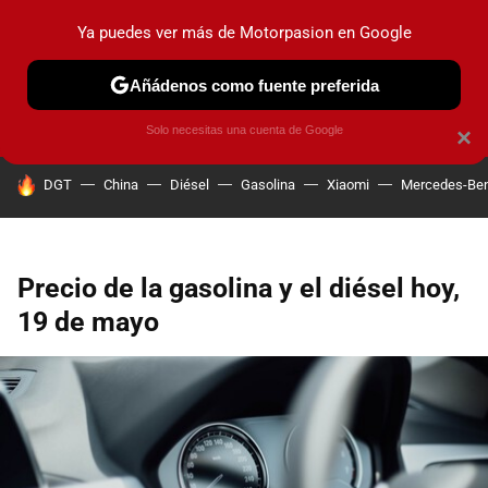
Ya puedes ver más de Motorpasion en Google
PRUEBAS
COCHES ELÉCTRICOS
OBSERVATORIO
F1
Añádenos como fuente preferida
Solo necesitas una cuenta de Google
×
HOY SE HABLA DE
DGT
China
Diésel
Gasolina
Xiaomi
Mercedes-Be
Precio de la gasolina y el diésel hoy,
19 de mayo