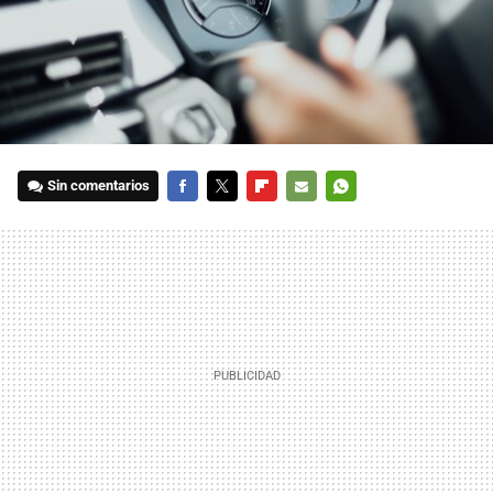
Sin comentarios
FACEBOOK
TWITTER
FLIPBOARD
E-
WHATSAPP
MAIL