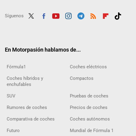
Síguenos
Twit
Fac
Yout
Inst
Tele
RSS
Flip
Tikt
ter
ebo
ube
agra
gra
boar
ok
ok
m
m
d
En Motorpasión hablamos de...
Fórmula1
Coches eléctricos
Coches híbridos y
Compactos
enchufables
SUV
Pruebas de coches
Rumores de coches
Precios de coches
Comparativa de coches
Coches autónomos
Futuro
Mundial de Fórmula 1