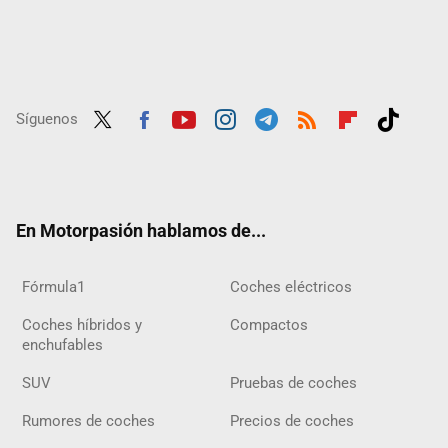
Síguenos
Twit
Fac
Yout
Inst
Tele
RSS
Flip
Tikt
ter
ebo
ube
agra
gra
boar
ok
ok
m
m
d
En Motorpasión hablamos de...
Fórmula1
Coches eléctricos
Coches híbridos y
Compactos
enchufables
SUV
Pruebas de coches
Rumores de coches
Precios de coches