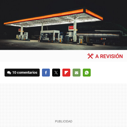
10 comentarios
FACEBOOK
TWITTER
FLIPBOARD
E-
WHATSAPP
MAIL