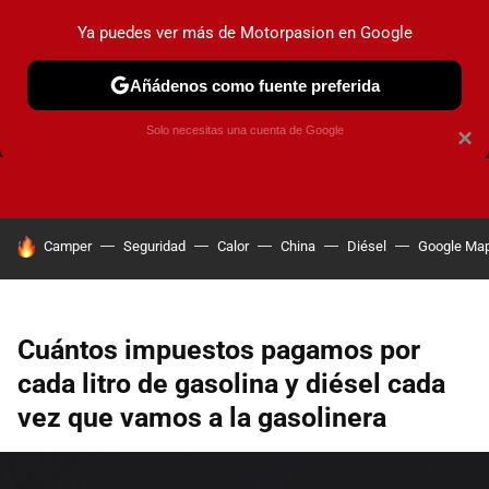
Ya puedes ver más de Motorpasion en Google
Añádenos como fuente preferida
FRENOS
CAMBIO DE ACEITE
AIRE ACONDICIONADO
Solo necesitas una cuenta de Google
×
HOY SE HABLA DE
Camper
Seguridad
Calor
China
Diésel
Google Ma
Cuántos impuestos pagamos por
cada litro de gasolina y diésel cada
vez que vamos a la gasolinera