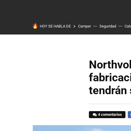
HOY SE HABLA DE
Camper
Seguridad
Cal
Northvol
fabricac
tendrán 
4 comentarios
F