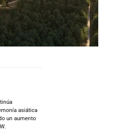
ntinúa
emonía asiática
ndo un aumento
MW.