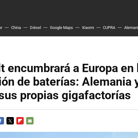
or
China
Diésel
Google Maps
Xiaomi
CUPRA
Aleman
t encumbrará a Europa en 
ión de baterías: Alemania 
sus propias gigafactorías
ACEBOOK
TWITTER
FLIPBOARD
E-
MAIL