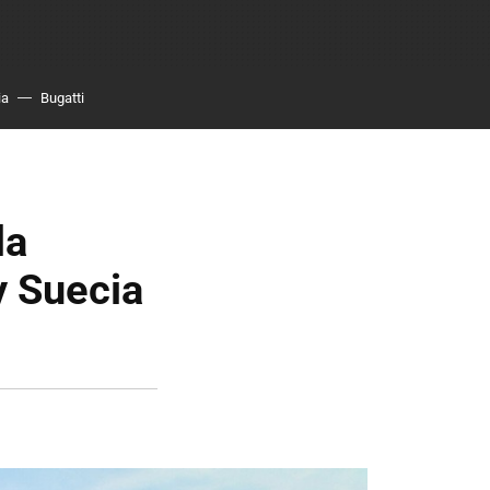
ia
Bugatti
la
y Suecia