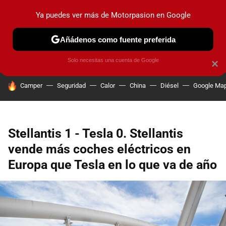
Ya puedes ver más de Motorpasion en Google
PRUEBAS
COCHES ELÉCTRICOS
OBSERVATORIO
F1
Añádenos como fuente preferida
Solo necesitas una cuenta de Google
×
HOY SE HABLA DE
Camper
Seguridad
Calor
China
Diésel
Google Ma
Stellantis 1 - Tesla 0. Stellantis
vende más coches eléctricos en
Europa que Tesla en lo que va de año