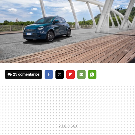
25 comentarios
FACEBOOK
TWITTER
FLIPBOARD
E-
WHATSAPP
MAIL