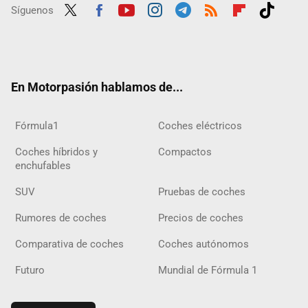
Síguenos
Twit
Fac
Yout
Inst
Tele
RSS
Flip
Tikt
ter
ebo
ube
agra
gra
boar
ok
ok
m
m
d
En Motorpasión hablamos de...
Fórmula1
Coches eléctricos
Coches híbridos y
Compactos
enchufables
SUV
Pruebas de coches
Rumores de coches
Precios de coches
Comparativa de coches
Coches autónomos
Futuro
Mundial de Fórmula 1