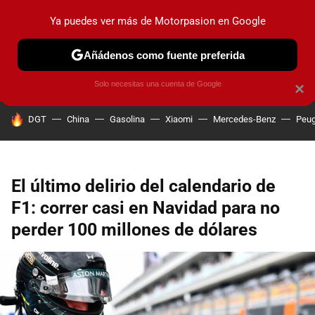
Ya puedes ver más de Motorpasion en Google
PRUEBAS
COCHES ELÉCTRICOS
OBSERVATORIO
F1
Añádenos como fuente preferida
Solo necesitas una cuenta de Google
×
HOY SE HABLA DE
DGT
China
Gasolina
Xiaomi
Mercedes-Benz
Peug
El último delirio del calendario de
F1: correr casi en Navidad para no
perder 100 millones de dólares