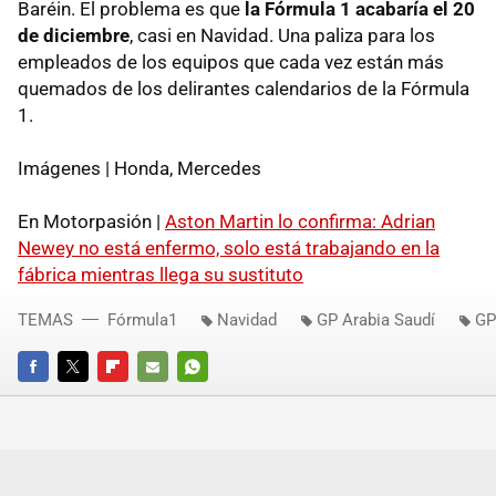
Baréin. El problema es que
la Fórmula 1 acabaría el 20
de diciembre
, casi en Navidad. Una paliza para los
empleados de los equipos que cada vez están más
quemados de los delirantes calendarios de la Fórmula
1.
Imágenes | Honda, Mercedes
En Motorpasión |
Aston Martin lo confirma: Adrian
Newey no está enfermo, solo está trabajando en la
fábrica mientras llega su sustituto
TEMAS
Fórmula1
Navidad
GP Arabia Saudí
GP
FACEBOOK
TWITTER
FLIPBOARD
E-
WHATSAPP
MAIL