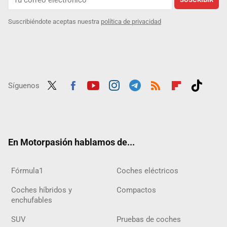
Suscribiéndote aceptas nuestra
política de privacidad
Síguenos
Twit
Fac
Yout
Inst
Tele
RSS
Flip
Tikt
ter
ebo
ube
agra
gra
boar
ok
ok
m
m
d
En Motorpasión hablamos de...
Fórmula1
Coches eléctricos
Coches híbridos y
Compactos
enchufables
SUV
Pruebas de coches