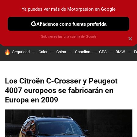
Ya puedes ver más de Motorpasion en Google
PRUEBAS
COCHES ELÉCTRICOS
OBSERVATORIO
F1
Añádenos como fuente preferida
Solo necesitas una cuenta de Google
×
HOY SE HABLA DE
Seguridad
Calor
China
Gasolina
GPS
BMW
F
Los Citroën C-Crosser y Peugeot
4007 europeos se fabricarán en
Europa en 2009