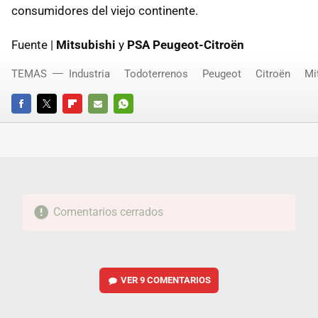
consumidores del viejo continente.
Fuente |
Mitsubishi
y
PSA Peugeot-Citroën
TEMAS
Industria
Todoterrenos
Peugeot
Citroën
Mi
FACEBOOK
TWITTER
FLIPBOARD
E-
WHATSAPP
MAIL
Comentarios cerrados
VER
9 COMENTARIOS