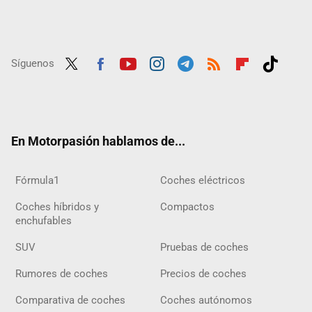
Síguenos
Twit
Fac
Yout
Inst
Tele
RSS
Flip
Tikt
ter
ebo
ube
agra
gra
boar
ok
ok
m
m
d
En Motorpasión hablamos de...
Fórmula1
Coches eléctricos
Coches híbridos y
Compactos
enchufables
SUV
Pruebas de coches
Rumores de coches
Precios de coches
Comparativa de coches
Coches autónomos