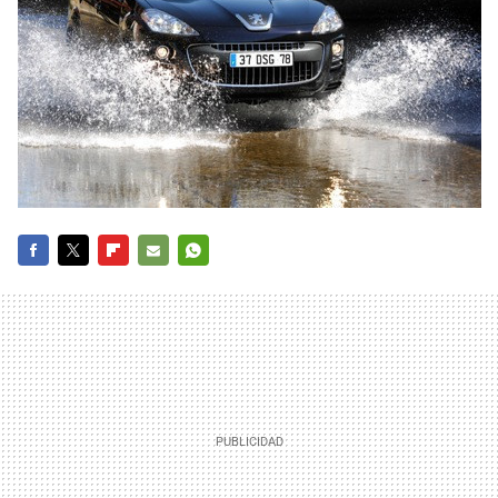
FACEBOOK
TWITTER
FLIPBOARD
E-
WHATSAPP
MAIL