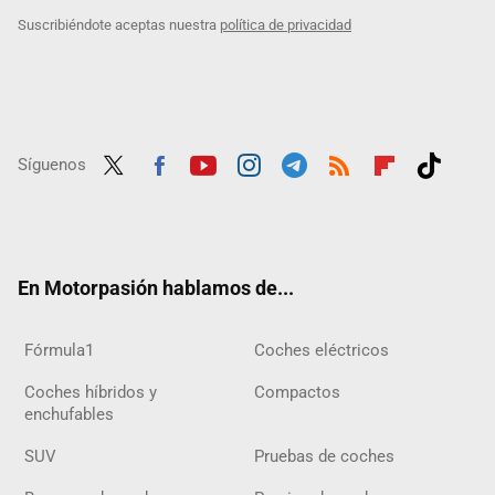
Suscribiéndote aceptas nuestra
política de privacidad
Síguenos
Twit
Fac
Yout
Inst
Tele
RSS
Flip
Tikt
ter
ebo
ube
agra
gra
boar
ok
ok
m
m
d
En Motorpasión hablamos de...
Fórmula1
Coches eléctricos
Coches híbridos y
Compactos
enchufables
SUV
Pruebas de coches