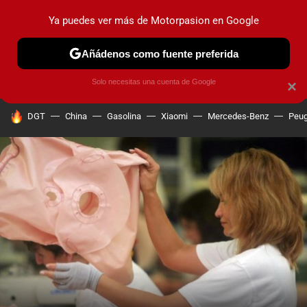
Ya puedes ver más de Motorpasion en Google
PRUEBAS
COCHES ELÉCTRICOS
OBSERVATORIO
F1
Añádenos como fuente preferida
Solo necesitas una cuenta de Google
×
HOY SE HABLA DE
DGT
China
Gasolina
Xiaomi
Mercedes-Benz
Peug