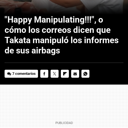
"Happy Manipulating!!!", o
cómo los correos dicen que
Takata manipuló los informes
de sus airbags
7 comentarios
FACEBOOK
TWITTER
FLIPBOARD
E-
WHATSAPP
MAIL