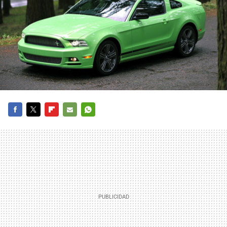
FACEBOOK
TWITTER
FLIPBOARD
E-
WHATSAPP
MAIL