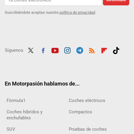
Suscribiéndote aceptas nuestra
política de privacidad
Síguenos
Twit
Fac
Yout
Inst
Tele
RSS
Flip
Tikt
ter
ebo
ube
agra
gra
boar
ok
ok
m
m
d
En Motorpasión hablamos de...
Fórmula1
Coches eléctricos
Coches híbridos y
Compactos
enchufables
SUV
Pruebas de coches