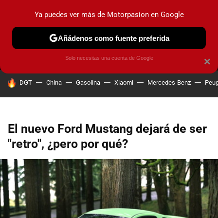
Ya puedes ver más de Motorpasion en Google
MENÚ
NUEVO
Añádenos como fuente preferida
PRUEBAS
COCHES ELÉCTRICOS
OBSERVATORIO
F1
Solo necesitas una cuenta de Google
×
HOY SE HABLA DE
DGT
China
Gasolina
Xiaomi
Mercedes-Benz
Peug
El nuevo Ford Mustang dejará de ser
"retro", ¿pero por qué?