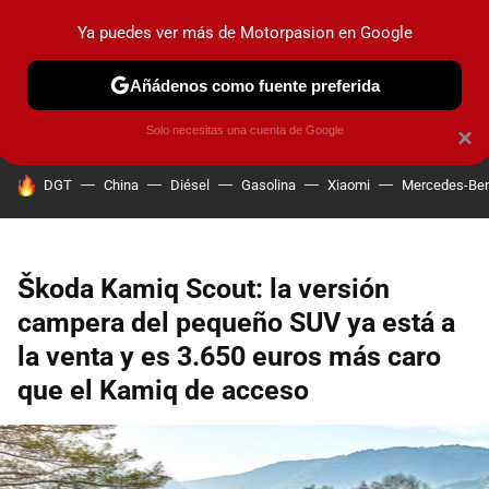
Ya puedes ver más de Motorpasion en Google
PRUEBAS
COCHES ELÉCTRICOS
OBSERVATORIO
F1
Añádenos como fuente preferida
Solo necesitas una cuenta de Google
×
HOY SE HABLA DE
DGT
China
Diésel
Gasolina
Xiaomi
Mercedes-Be
Škoda Kamiq Scout: la versión
campera del pequeño SUV ya está a
la venta y es 3.650 euros más caro
que el Kamiq de acceso