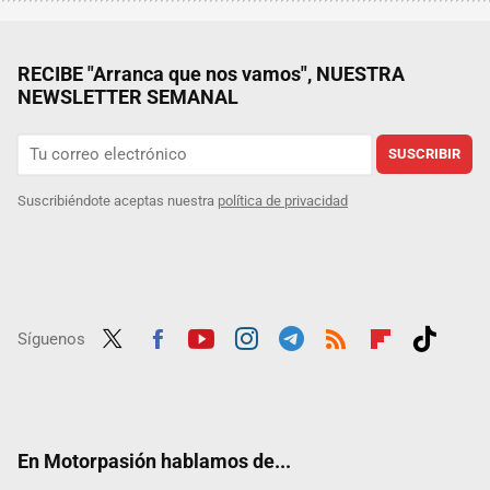
RECIBE "Arranca que nos vamos", NUESTRA
NEWSLETTER SEMANAL
SUSCRIBIR
Suscribiéndote aceptas nuestra
política de privacidad
Síguenos
Twit
Fac
Yout
Inst
Tele
RSS
Flip
Tikt
ter
ebo
ube
agra
gra
boar
ok
ok
m
m
d
En Motorpasión hablamos de...