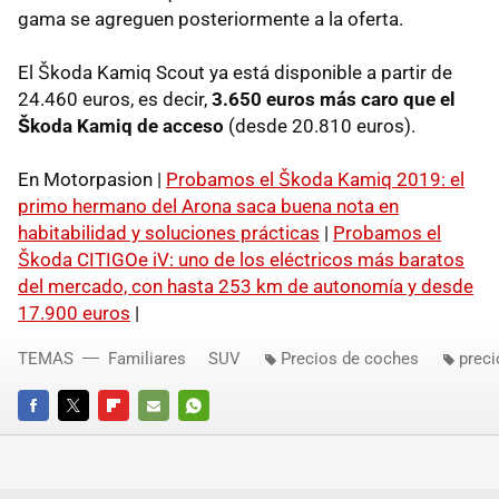
gama se agreguen posteriormente a la oferta.
El Škoda Kamiq Scout ya está disponible a partir de
24.460 euros, es decir,
3.650 euros más caro que el
Škoda Kamiq de acceso
(desde 20.810 euros).
En Motorpasion |
Probamos el Škoda Kamiq 2019: el
primo hermano del Arona saca buena nota en
habitabilidad y soluciones prácticas
|
Probamos el
Škoda CITIGOe iV: uno de los eléctricos más baratos
del mercado, con hasta 253 km de autonomía y desde
17.900 euros
|
TEMAS
Familiares
SUV
Precios de coches
preci
FACEBOOK
TWITTER
FLIPBOARD
E-
WHATSAPP
MAIL