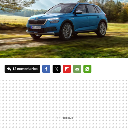
12 comentarios
FACEBOOK
TWITTER
FLIPBOARD
E-
WHATSAPP
MAIL