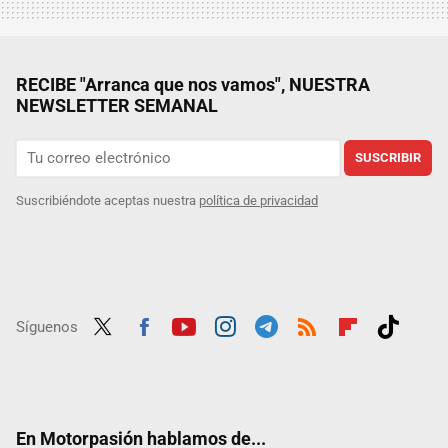
RECIBE "Arranca que nos vamos", NUESTRA
NEWSLETTER SEMANAL
SUSCRIBIR
Suscribiéndote aceptas nuestra
política de privacidad
Síguenos
Twit
Fac
Yout
Inst
Tele
RSS
Flip
Tikt
ter
ebo
ube
agra
gra
boar
ok
ok
m
m
d
En Motorpasión hablamos de...