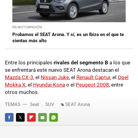
EN MOTORPASIÓN
Probamos el SEAT Arona. Y sí, es un Ibiza en el que te
sientas más alto
Entre los principales
rivales del segmento B
a los que
se enfrentará este nuevo SEAT Arona destacan el
Mazda CX-3
, el
Nissan Juke
, el
Renault Captur
, el
Opel
Mokka X
, el
Hyundai Kona
o el
Peugeot 2008
, entre
otros muchos.
TEMAS
Seat
SUV
SEAT Arona
FACEBOOK
TWITTER
FLIPBOARD
E-
WHATSAPP
MAIL