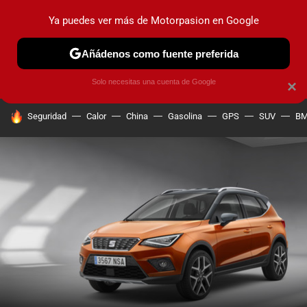
Ya puedes ver más de Motorpasion en Google
PRUEBAS
COCHES ELÉCTRICOS
OBSERVATORIO
F1
Añádenos como fuente preferida
Solo necesitas una cuenta de Google
×
HOY SE HABLA DE
Seguridad
Calor
China
Gasolina
GPS
SUV
B