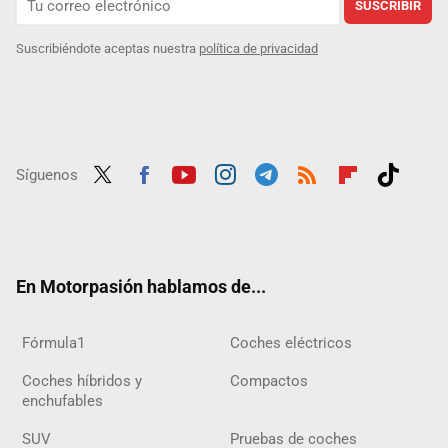
SUSCRIBIR
Suscribiéndote aceptas nuestra
política de privacidad
Síguenos
Twit
Fac
Yout
Inst
Tele
RSS
Flip
Tikt
ter
ebo
ube
agra
gra
boar
ok
ok
m
m
d
En Motorpasión hablamos de...
Fórmula1
Coches eléctricos
Coches híbridos y
Compactos
enchufables
SUV
Pruebas de coches