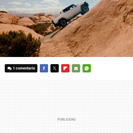
1 comentario
FACEBOOK
TWITTER
FLIPBOARD
E-
WHATSAPP
MAIL