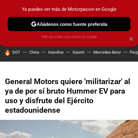
Ya puedes ver más de Motorpasion en Google
PRUEBAS
COCHES ELÉCTRICOS
OBSERVATORIO
F1
Añádenos como fuente preferida
Solo necesitas una cuenta de Google
×
HOY SE HABLA DE
DGT
China
Gasolina
Xiaomi
Mercedes-Benz
Peug
General Motors quiere 'militarizar' al
ya de por sí bruto Hummer EV para
uso y disfrute del Ejército
estadounidense