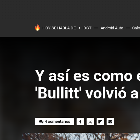
HOY SE HABLA DE
DGT
Android Auto
Calo
Y así es como 
'Bullitt' volvió
4 comentarios
FACEBOOK
TWITTER
FLIPBOARD
E-
MAIL