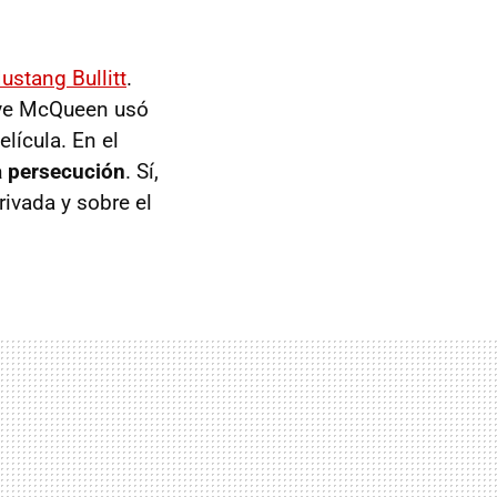
ustang Bullitt
.
eve McQueen usó
lícula. En el
la persecución
. Sí,
ivada y sobre el