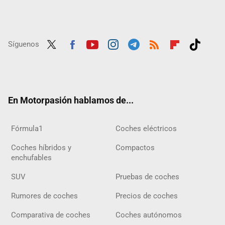
Síguenos
Twit
Fac
Yout
Inst
Tele
RSS
Flip
Tikt
ter
ebo
ube
agra
gra
boar
ok
ok
m
m
d
En Motorpasión hablamos de...
Fórmula1
Coches eléctricos
Coches híbridos y
Compactos
enchufables
SUV
Pruebas de coches
Rumores de coches
Precios de coches
Comparativa de coches
Coches autónomos