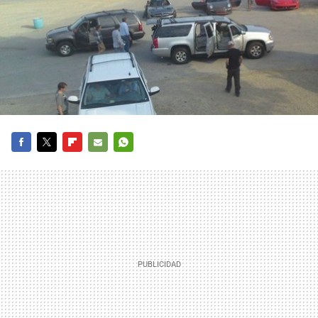
FACEBOOK
TWITTER
FLIPBOARD
E-
WHATSAPP
MAIL