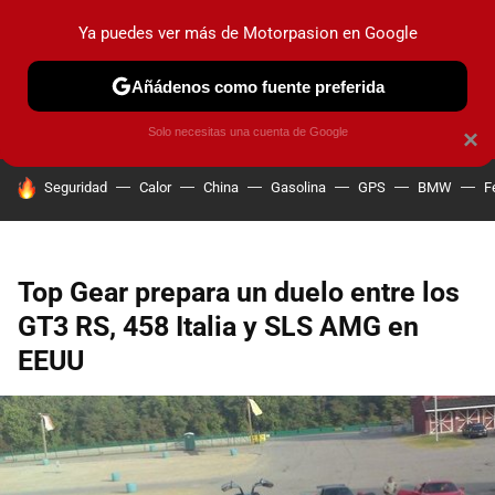
Ya puedes ver más de Motorpasion en Google
PRUEBAS
COCHES ELÉCTRICOS
OBSERVATORIO
F1
Añádenos como fuente preferida
Solo necesitas una cuenta de Google
×
HOY SE HABLA DE
Seguridad
Calor
China
Gasolina
GPS
BMW
F
Top Gear prepara un duelo entre los
GT3 RS, 458 Italia y SLS AMG en
EEUU