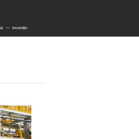
ña
Incendio