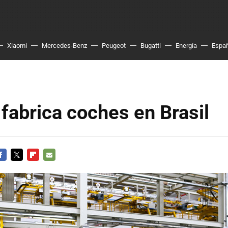
Xiaomi
Mercedes-Benz
Peugeot
Bugatti
Energía
Espa
abrica coches en Brasil
ACEBOOK
TWITTER
FLIPBOARD
E-
MAIL