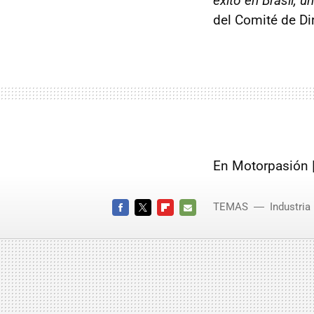
éxito en Brasil, 
del Comité de D
En Motorpasión 
TEMAS
Industria
FACEBOOK
TWITTER
FLIPBOARD
E-
MAIL