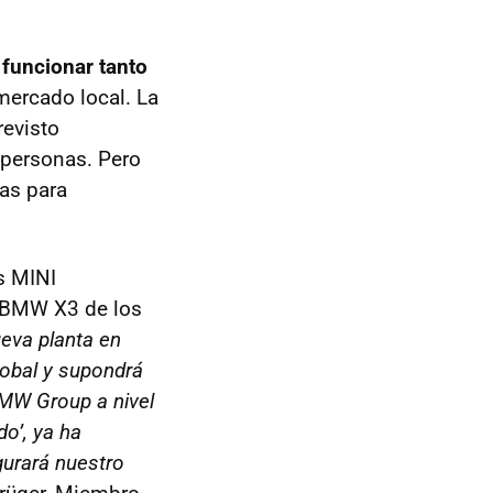
funcionar tanto
mercado local. La
revisto
0 personas. Pero
as para
s MINI
 BMW X3 de los
eva planta en
lobal y supondrá
BMW Group a nivel
do’, ya ha
urará nuestro