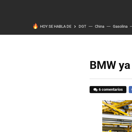
HOY SE HABLA DE
DGT
China
Gasolina
BMW ya f
6 comentarios
F