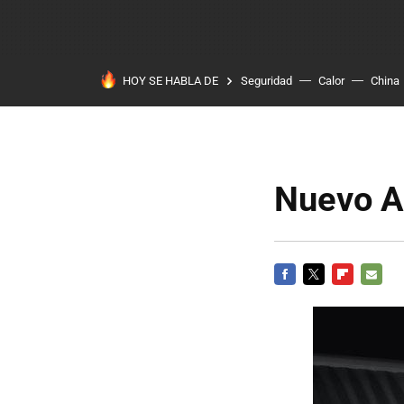
HOY SE HABLA DE
Seguridad
Calor
China
Nuevo Au
FACEBOOK
TWITTER
FLIPBOARD
E-
MAIL