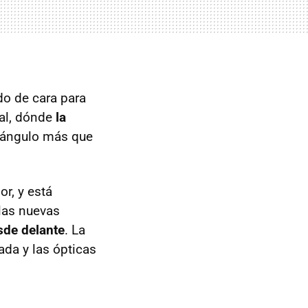
o de cara para
tal, dónde
la
 ángulo más que
or, y está
las nuevas
sde delante
. La
ada y las ópticas