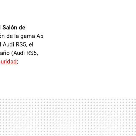
l
Salón de
ión de la gama A5
l Audi RS5, el
año (Audi RS5,
uridad
;