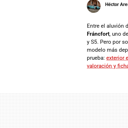
Héctor Are
Entre el aluvión
Fráncfort
, uno d
y S5. Pero por so
modelo más depo
prueba:
exterior e
valoración y fich