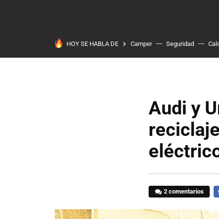
HOY SE HABLA DE
Camper
Seguridad
Cal
Audi y U
reciclaj
eléctric
2 comentarios
F