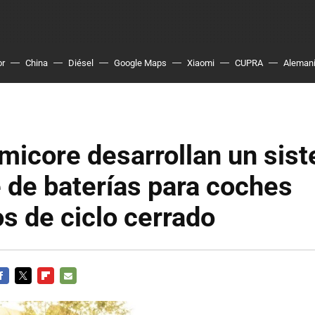
or
China
Diésel
Google Maps
Xiaomi
CUPRA
Aleman
micore desarrollan un sis
e de baterías para coches
os de ciclo cerrado
ACEBOOK
TWITTER
FLIPBOARD
E-
MAIL