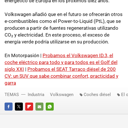
energético de Europa en los próximos diez años.
Volkswagen añadió que en el futuro se ofrecerán otros
e-combustibles como el Power-to-Liquid (PtL), que se
producen a partir de fuentes regenerativas utilizando
CO₂ y electricidad. En este proceso, el exceso de
energía verde podría utilizarse en su producción.
En Motorpasión |
Probamos el Volkswagen ID.3, el
coche eléctrico para todo y para todos es el Golf del
siglo XXI
|
Probamos el SEAT Tarraco diésel de 200
CV: un SUV que sabe combinar confort, practicidad y
garra
TEMAS
Industria
Volkswagen
Coches diésel
El 
FACEBOOK
TWITTER
FLIPBOARD
E-
WHATSAPP
MAIL