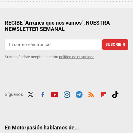
RECIBE "Arranca que nos vamos", NUESTRA
NEWSLETTER SEMANAL
SUSCRIBIR
Suscribiéndote aceptas nuestra
política de privacidad
Síguenos
Twit
Fac
Yout
Inst
Tele
RSS
Flip
Tikt
ter
ebo
ube
agra
gra
boar
ok
ok
m
m
d
En Motorpasión hablamos de...