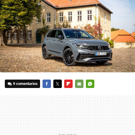
9 comentarios
FACEBOOK
TWITTER
FLIPBOARD
E-
WHATSAPP
MAIL