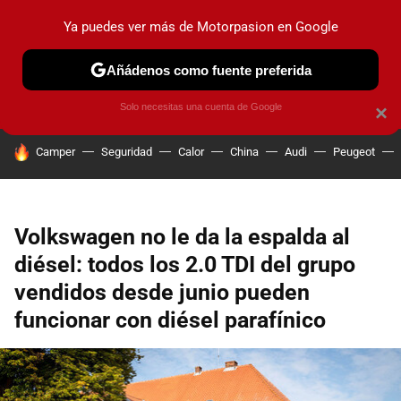
Ya puedes ver más de Motorpasion en Google
PRUEBAS
COCHES ELÉCTRICOS
OBSERVATORIO
F1
Añádenos como fuente preferida
Solo necesitas una cuenta de Google
×
HOY SE HABLA DE
Camper
Seguridad
Calor
China
Audi
Peugeot
Volkswagen no le da la espalda al
diésel: todos los 2.0 TDI del grupo
vendidos desde junio pueden
funcionar con diésel parafínico