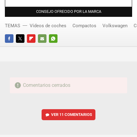
CONSEJO OFRECIDO POR LA MARCA
TEMAS
Vídeos de coches
Compactos
Volkswagen
C
FACEBOOK
TWITTER
FLIPBOARD
E-
WHATSAPP
MAIL
Comentarios cerrados
VER
11 COMENTARIOS