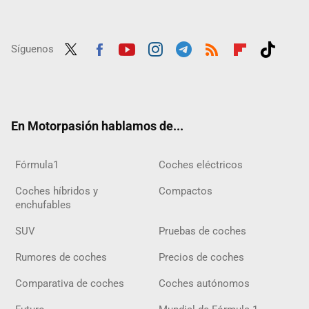
Síguenos
Twit
Fac
Yout
Inst
Tele
RSS
Flip
Tikt
ter
ebo
ube
agra
gra
boar
ok
ok
m
m
d
En Motorpasión hablamos de...
Fórmula1
Coches eléctricos
Coches híbridos y
Compactos
enchufables
SUV
Pruebas de coches
Rumores de coches
Precios de coches
Comparativa de coches
Coches autónomos