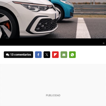
13 comentarios
FACEBOOK
TWITTER
FLIPBOARD
E-
WHATSAPP
MAIL