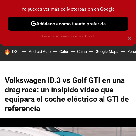
Ya puedes ver más de Motorpasion en Google
PRUEBAS
COCHES ELÉCTRICOS
OBSERVATORIO
F1
Añádenos como fuente preferida
Solo necesitas una cuenta de Google
×
HOY SE HABLA DE
DGT
Android Auto
Calor
China
Google Maps
Pors
Volkswagen ID.3 vs Golf GTI en una
drag race: un insípido vídeo que
equipara el coche eléctrico al GTI de
referencia