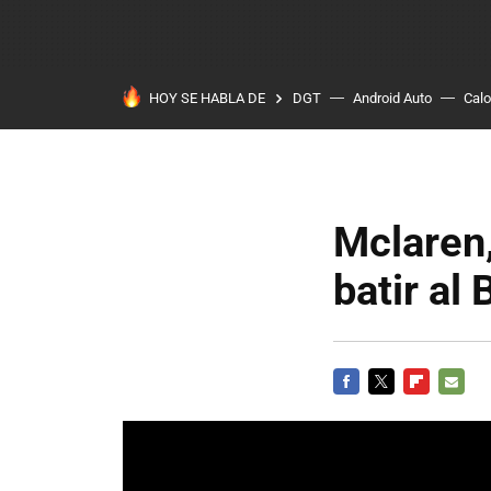
HOY SE HABLA DE
DGT
Android Auto
Calo
Mclaren,
batir al
FACEBOOK
TWITTER
FLIPBOARD
E-
MAIL