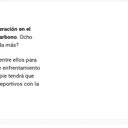
eración en el
carbono
. Ocho
 da más?
entre ellos para
te enfrentamiento
 pie tendrá que
eportivos con la