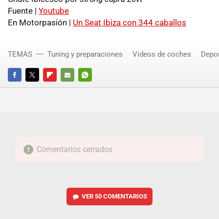
Fuente |
Youtube
En Motorpasión |
Un Seat Ibiza con 344 caballos
TEMAS
Tuning y preparaciones
Vídeos de coches
Depor
FACEBOOK
TWITTER
FLIPBOARD
E-
WHATSAPP
MAIL
Comentarios cerrados
VER
50 COMENTARIOS