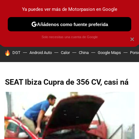
Ya puedes ver más de Motorpasion en Google
PRUEBAS
COCHES ELÉCTRICOS
OBSERVATORIO
F1
Añádenos como fuente preferida
Solo necesitas una cuenta de Google
×
HOY SE HABLA DE
DGT
Android Auto
Calor
China
Google Maps
Pors
SEAT Ibiza Cupra de 356 CV, casi ná