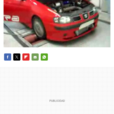
FACEBOOK
TWITTER
FLIPBOARD
E-
WHATSAPP
MAIL