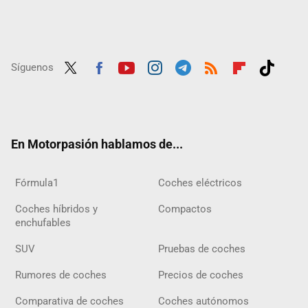
Síguenos
Twit
Fac
Yout
Inst
Tele
RSS
Flip
Tikt
ter
ebo
ube
agra
gra
boar
ok
ok
m
m
d
En Motorpasión hablamos de...
Fórmula1
Coches eléctricos
Coches híbridos y
Compactos
enchufables
SUV
Pruebas de coches
Rumores de coches
Precios de coches
Comparativa de coches
Coches autónomos