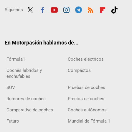
Síguenos
Twit
Fac
Yout
Inst
Tele
RSS
Flip
Tikt
ter
ebo
ube
agra
gra
boar
ok
ok
m
m
d
En Motorpasión hablamos de...
Fórmula1
Coches eléctricos
Coches híbridos y
Compactos
enchufables
SUV
Pruebas de coches
Rumores de coches
Precios de coches
Comparativa de coches
Coches autónomos
Futuro
Mundial de Fórmula 1