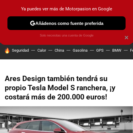
Ya puedes ver más de Motorpasion en Google
PRUEBAS
COCHES ELÉCTRICOS
OBSERVATORIO
F1
Añádenos como fuente preferida
Solo necesitas una cuenta de Google
×
HOY SE HABLA DE
Seguridad
Calor
China
Gasolina
GPS
BMW
F
Ares Design también tendrá su
propio Tesla Model S ranchera, ¡y
costará más de 200.000 euros!