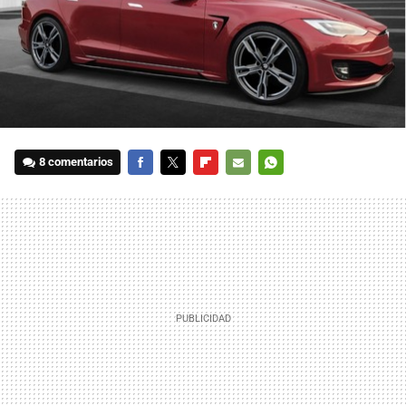
8 comentarios
FACEBOOK
TWITTER
FLIPBOARD
E-
WHATSAPP
MAIL