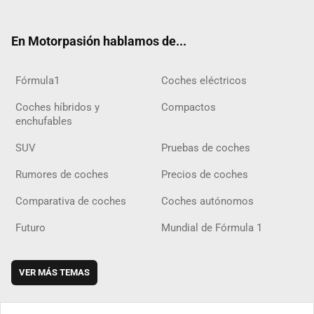
ter
ebo
ube
agra
gra
boar
ok
ok
m
m
d
En Motorpasión hablamos de...
Fórmula1
Coches eléctricos
Coches híbridos y
Compactos
enchufables
SUV
Pruebas de coches
Rumores de coches
Precios de coches
Comparativa de coches
Coches autónomos
Futuro
Mundial de Fórmula 1
VER MÁS TEMAS