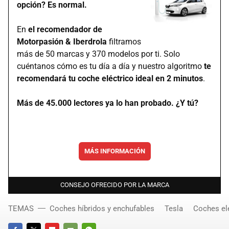
opción? Es normal.
En
el recomendador de
Motorpasión & Iberdrola
filtramos
más de 50 marcas y 370 modelos por ti. Solo
cuéntanos cómo es tu día a día y nuestro algoritmo
te
recomendará tu coche eléctrico ideal en 2 minutos
.
Más de 45.000 lectores ya lo han probado. ¿Y tú?
MÁS INFORMACIÓN
CONSEJO OFRECIDO POR LA MARCA
TEMAS
Coches híbridos y enchufables
Tesla
Coches el