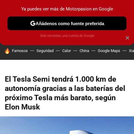
Ya puedes ver más de Motorpasion en Google
PRUEBAS
COCHES ELÉCTRICOS
OBSERVATORIO
F1
Añádenos como fuente preferida
Solo necesitas una cuenta de Google
×
HOY SE HABLA DE
Famosos
Seguridad
Calor
China
Google Maps
Xi
El Tesla Semi tendrá 1.000 km de
autonomía gracias a las baterías del
próximo Tesla más barato, según
Elon Musk