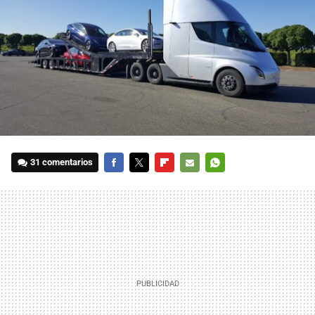
31 comentarios
FACEBOOK
TWITTER
FLIPBOARD
E-
WHATSAPP
MAIL