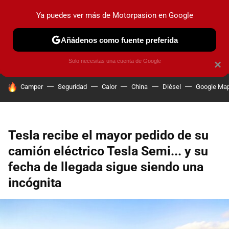
Ya puedes ver más de Motorpasion en Google
PRUEBAS
COCHES ELÉCTRICOS
OBSERVATORIO
F1
Añádenos como fuente preferida
Solo necesitas una cuenta de Google
×
HOY SE HABLA DE
Camper
Seguridad
Calor
China
Diésel
Google Ma
Tesla recibe el mayor pedido de su
camión eléctrico Tesla Semi... y su
fecha de llegada sigue siendo una
incógnita