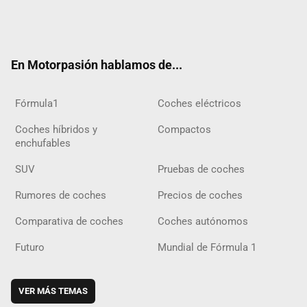
Twit
Fac
Yout
Inst
Tele
RSS
Flip
Tikt
ter
ebo
ube
agra
gra
boar
ok
ok
m
m
d
En Motorpasión hablamos de...
Fórmula1
Coches eléctricos
Coches híbridos y
Compactos
enchufables
SUV
Pruebas de coches
Rumores de coches
Precios de coches
Comparativa de coches
Coches autónomos
Futuro
Mundial de Fórmula 1
VER MÁS TEMAS