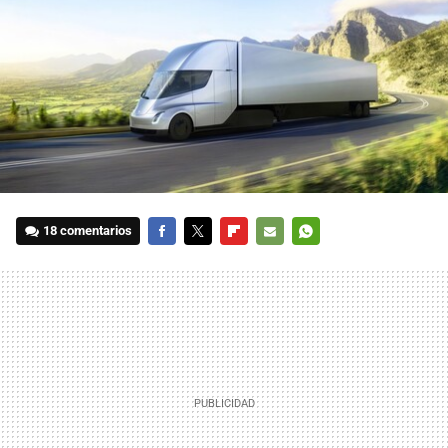
18 comentarios
FACEBOOK
TWITTER
FLIPBOARD
E-
WHATSAPP
MAIL