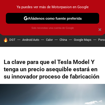
Ya puedes ver más de Motorpasion en Google
PRUEBAS
COCHES ELÉCTRICOS
OBSERVATORIO
F1
Añádenos como fuente preferida
Solo necesitas una cuenta de Google
×
HOY SE HABLA DE
DGT
Android Auto
Calor
China
Google Maps
Pors
La clave para que el Tesla Model Y
tenga un precio asequible estará en
su innovador proceso de fabricación