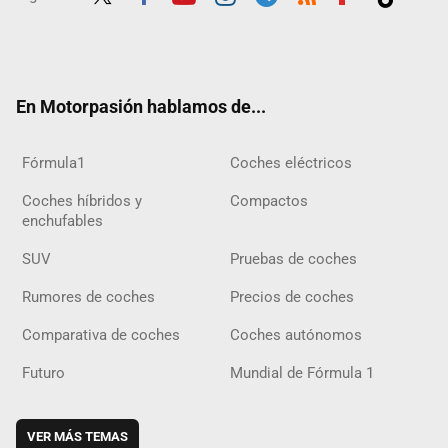
Twit
Fac
Yout
Inst
Tele
RSS
Flip
Tikt
ter
ebo
ube
agra
gra
boar
ok
ok
m
m
d
En Motorpasión hablamos de...
Fórmula1
Coches eléctricos
Coches híbridos y
Compactos
enchufables
SUV
Pruebas de coches
Rumores de coches
Precios de coches
Comparativa de coches
Coches autónomos
Futuro
Mundial de Fórmula 1
VER MÁS TEMAS