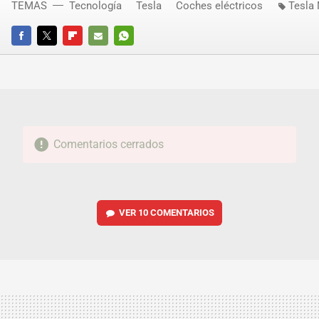
TEMAS
Tecnología
Tesla
Coches eléctricos
Tesla
FACEBOOK
TWITTER
FLIPBOARD
E-
WHATSAPP
MAIL
Comentarios cerrados
VER
10 COMENTARIOS