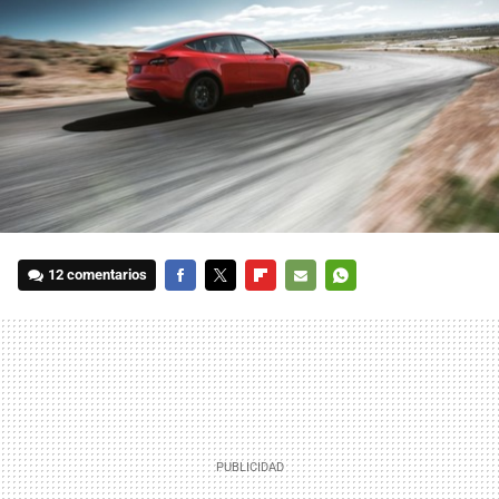
12 comentarios
FACEBOOK
TWITTER
FLIPBOARD
E-
WHATSAPP
MAIL