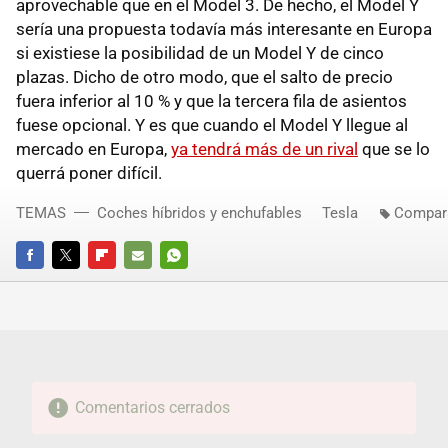
aprovechable que en el Model 3. De hecho, el Model Y
sería una propuesta todavía más interesante en Europa
si existiese la posibilidad de un Model Y de cinco
plazas. Dicho de otro modo, que el salto de precio
fuera inferior al 10 % y que la tercera fila de asientos
fuese opcional. Y es que cuando el Model Y llegue al
mercado en Europa,
ya tendrá más de un rival
que se lo
querrá poner difícil.
TEMAS
Coches híbridos y enchufables
Tesla
Compara
FACEBOOK
TWITTER
FLIPBOARD
E-
WHATSAPP
MAIL
Comentarios cerrados