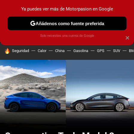
Ya puedes ver más de Motorpasion en Google
MENÚ
NUEVO
Añádenos como fuente preferida
PRUEBAS
COCHES ELÉCTRICOS
OBSERVATORIO
F1
Solo necesitas una cuenta de Google
×
HOY SE HABLA DE
Seguridad
Calor
China
Gasolina
GPS
SUV
B