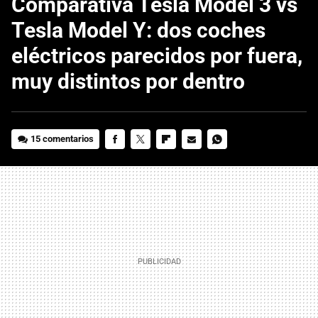
Comparativa Tesla Model 3 vs
Tesla Model Y: dos coches
eléctricos parecidos por fuera,
muy distintos por dentro
15 comentarios
FACEBOOK
TWITTER
FLIPBOARD
E-
WHATSAPP
MAIL