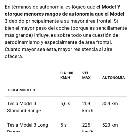
En términos de autonomía, es lógico que
el Model Y
otorgue menores rangos de autonomía que el Model
3
debido principalmente a su mayor área frontal. Si
bien el mayor peso del coche (porque es sencillamente
más grande) influye, es sobre todo una cuestión de
aerodinamismo y especialmente de área frontal.
Cuanto mayor sea ésta, mayor resistencia al aire
ofecerá.
0 A 100
VEL.
KM/H
MAX.
AUTONOMÍA
TESLA MODEL 3
Tesla Model 3
5,6 s
209
354 km
Standard Range
km/h
Tesla Model 3 Long
5 s
225
523 km