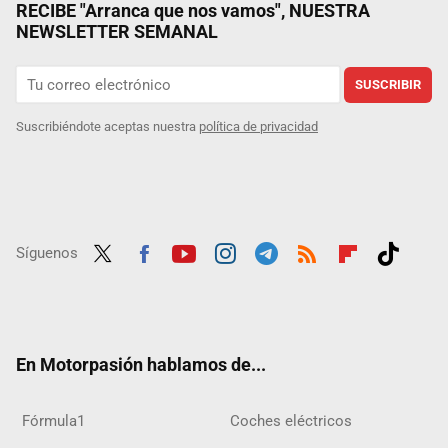
RECIBE "Arranca que nos vamos", NUESTRA
NEWSLETTER SEMANAL
SUSCRIBIR
Suscribiéndote aceptas nuestra
política de privacidad
Síguenos
Twit
Fac
Yout
Inst
Tele
RSS
Flip
Tikt
ter
ebo
ube
agra
gra
boar
ok
ok
m
m
d
En Motorpasión hablamos de...
Fórmula1
Coches eléctricos