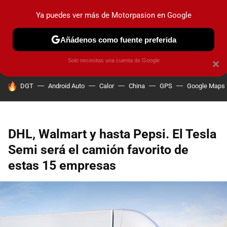
Ya puedes ver más de Motorpasion en Google
PRUEBAS
COCHES ELÉCTRICOS
OBSERVATORIO
F1
Añádenos como fuente preferida
Solo necesitas una cuenta de Google
×
HOY SE HABLA DE
DGT
Android Auto
Calor
China
GPS
Google Maps
DHL, Walmart y hasta Pepsi. El Tesla
Semi será el camión favorito de
estas 15 empresas