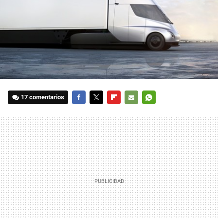
17 comentarios
FACEBOOK
TWITTER
FLIPBOARD
E-
WHATSAPP
MAIL