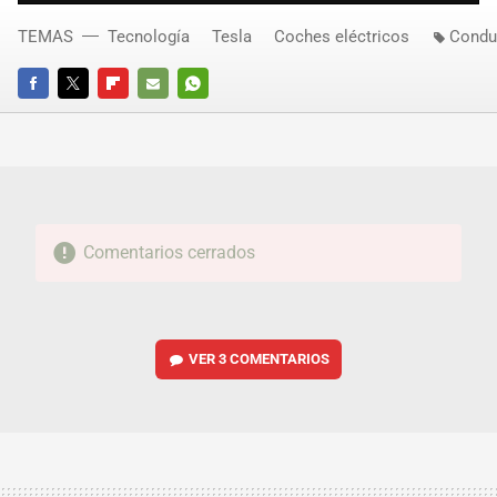
TEMAS
Tecnología
Tesla
Coches eléctricos
Condu
FACEBOOK
TWITTER
FLIPBOARD
E-
WHATSAPP
MAIL
Comentarios cerrados
VER
3 COMENTARIOS