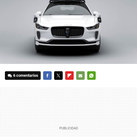
6 comentarios
FACEBOOK
TWITTER
FLIPBOARD
E-
WHATSAPP
MAIL