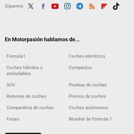
Síguenos
Twit
Fac
Yout
Inst
Tele
RSS
Flip
Tikt
ter
ebo
ube
agra
gra
boar
ok
ok
m
m
d
En Motorpasión hablamos de...
Fórmula1
Coches eléctricos
Coches híbridos y
Compactos
enchufables
SUV
Pruebas de coches
Rumores de coches
Precios de coches
Comparativa de coches
Coches autónomos
Futuro
Mundial de Fórmula 1