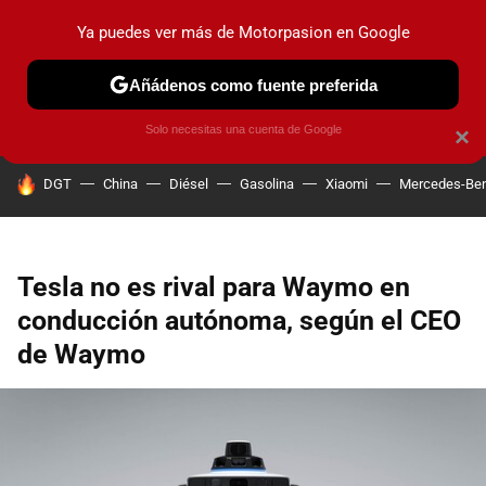
Ya puedes ver más de Motorpasion en Google
PRUEBAS
COCHES ELÉCTRICOS
OBSERVATORIO
F1
Añádenos como fuente preferida
Solo necesitas una cuenta de Google
×
HOY SE HABLA DE
DGT
China
Diésel
Gasolina
Xiaomi
Mercedes-Be
Tesla no es rival para Waymo en
conducción autónoma, según el CEO
de Waymo