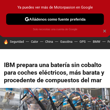
Ya puedes ver más de Motorpasion en Google
PRUEBAS
COCHES ELÉCTRICOS
OBSERVATORIO
F1
Añádenos como fuente preferida
Solo necesitas una cuenta de Google
×
HOY SE HABLA DE
Seguridad
Calor
China
Gasolina
GPS
BMW
F
IBM prepara una batería sin cobalto
para coches eléctricos, más barata y
procedente de compuestos del mar