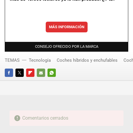
MÁS INFORMACIÓN
CONSEJO OFRECIDO POR LA MARCA
TEMAS
Tecnología
Coches híbridos y enchufables
Coch
FACEBOOK
TWITTER
FLIPBOARD
E-
WHATSAPP
MAIL
Comentarios cerrados