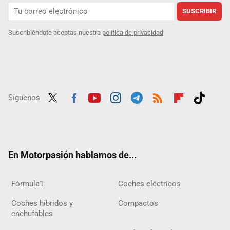
SUSCRIBIR
Suscribiéndote aceptas nuestra
política de privacidad
Síguenos
Twit
Fac
Yout
Inst
Tele
RSS
Flip
Tikt
ter
ebo
ube
agra
gra
boar
ok
ok
m
m
d
En Motorpasión hablamos de...
Fórmula1
Coches eléctricos
Coches híbridos y
Compactos
enchufables