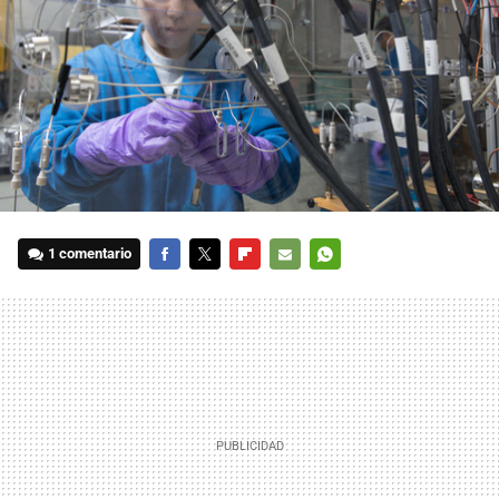
1 comentario
FACEBOOK
TWITTER
FLIPBOARD
E-
WHATSAPP
MAIL